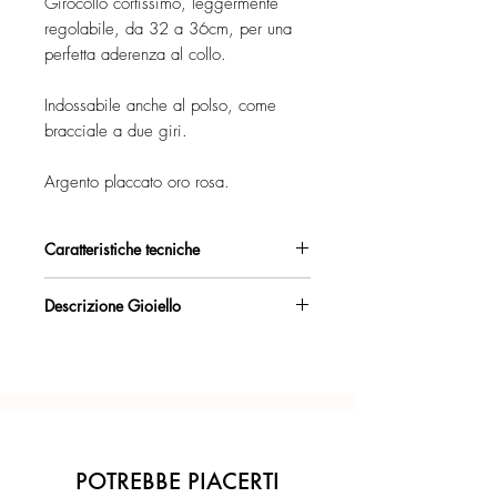
Girocollo cortissimo, leggermente
regolabile, da 32 a 36cm, per una
perfetta aderenza al collo.
Indossabile anche al polso, come
bracciale a due giri.
Argento placcato oro rosa.
Caratteristiche tecniche
Argento 925/°°, placcato oro rosa,
Descrizione Gioiello
con esclusivo trattamento antiossidante.
Collana strozzacollo con catena
Certificato di garanzia sui materiali.
d'allungo sul retro. Lunghezza
massima 36cm.
Confezione regalo inclusa.
Indossabile, in alternativa, come
bracciale. Per polso fino a 18cm.
Ogni gioiello è realizzato a mano con
l'inconfondibile precisione del Made in
POTREBBE PIACERTI
Fogliolina con logo Marakò e marchio