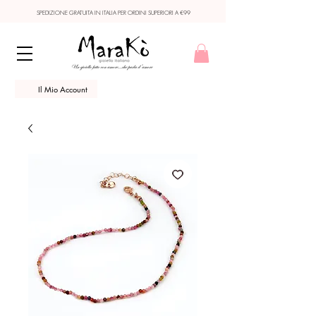
SPEDIZIONE GRATUITA IN ITALIA PER ORDINI SUPERIORI A €99
Il Mio Account