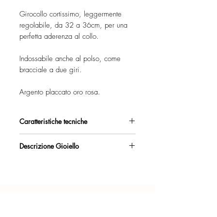
Girocollo cortissimo, leggermente
regolabile, da 32 a 36cm, per una
perfetta aderenza al collo.
Indossabile anche al polso, come
bracciale a due giri.
Argento placcato oro rosa.
Caratteristiche tecniche
Argento 925/°°, placcato oro rosa,
Descrizione Gioiello
con esclusivo trattamento antiossidante.
Collana strozzacollo con catena
Certificato di garanzia sui materiali.
d'allungo sul retro. Lunghezza
massima 36cm.
Confezione regalo inclusa.
Indossabile, in alternativa, come
bracciale. Per polso fino a 18cm.
Ogni gioiello è realizzato a mano con