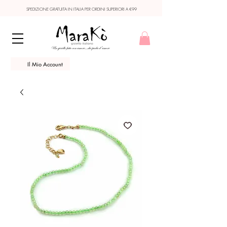
SPEDIZIONE GRATUITA IN ITALIA PER ORDINI SUPERIORI A €99
Il Mio Account