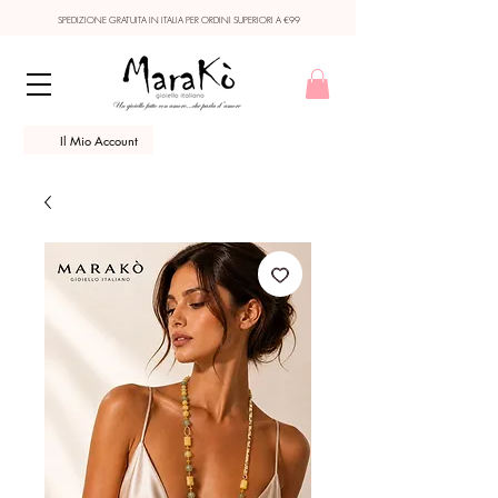
SPEDIZIONE GRATUITA IN ITALIA PER ORDINI SUPERIORI A €99
Il Mio Account