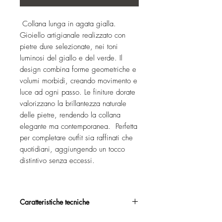
Collana lunga in agata gialla.
Gioiello artigianale realizzato con
pietre dure selezionate, nei toni
luminosi del giallo e del verde. Il
design combina forme geometriche e
volumi morbidi, creando movimento e
luce ad ogni passo. Le finiture dorate
valorizzano la brillantezza naturale
delle pietre, rendendo la collana
elegante ma contemporanea. Perfetta
per completare outfit sia raffinati che
quotidiani, aggiungendo un tocco
distintivo senza eccessi.
Caratteristiche tecniche
Argento 925/°°, placcato oro , con