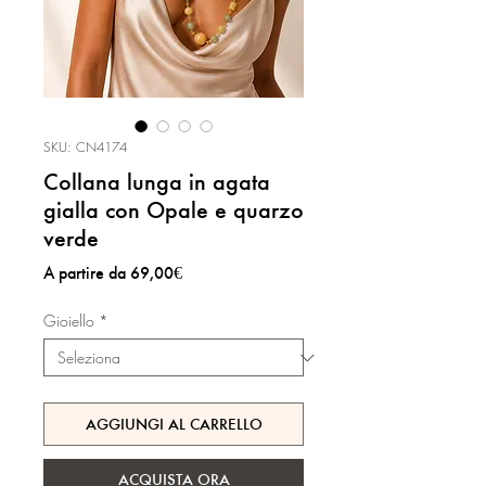
SKU: CN4174
Collana lunga in agata
gialla con Opale e quarzo
verde
Prezzo
A partire da
69,00€
scontato
Gioiello
*
AGGIUNGI AL CARRELLO
ACQUISTA ORA