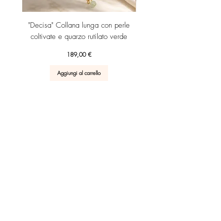
"Decisa" Collana lunga con perle
"Decisa" Collana lunga co
coltivate e quarzo rutilato verde
Prezzo
189,00 €
Aggiungi al carrello
RICEVI SUBITO IL TUO SCONTO 10% DI BENVENUTO!
UNISCITI
Scrivi una recensione