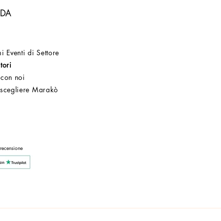
NDA
i Eventi di Settore
tori
 con noi
 scegliere Marakò
Servizio Clienti
Post Vendita
Azienda
 recensione