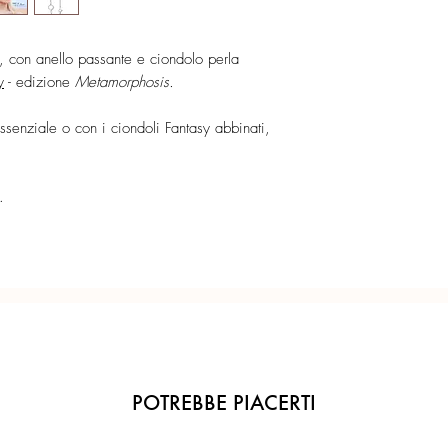
con apertura a molla ve
aggangiare i ciondoli 
Ogni gioiello è realiz
Catena semplice per u
precisione del Made in 
, con anello passante e ciondolo perla
indossabile con o senza
y
- edizione
Metamorphosis.
Anellini ampi per re
ssenziale o con i ciondoli Fantasy abbinati,
.
POTREBBE PIACERTI