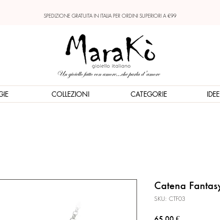
SPEDIZIONE GRATUITA IN ITALIA PER ORDINI SUPERIORI A €99
GIE
COLLEZIONI
CATEGORIE
IDE
Catena Fantas
SKU: CTF03
Prezzo
65,00 €