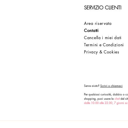
SERVIZIO CLIENTI
Area riservata
Contatti
Cancella i miei dati
Termini e Condizioni
Privacy & Cookies
Serve aiuto?
Scrivi o chiamaci
Per qualsiasi curiosità, dubbio o co
shopping, puoi usare la
chat
del sit
dalle 10.00 alle 22.00, 7 giorni su