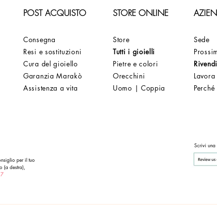
POST ACQUISTO
STORE ONLINE
AZIE
Consegna
Store
Sede
Resi e sostituzioni
Tutti i gioielli
Prossim
Cura del gioiello
Pietre e colori
Rivendi
Garanzia Marakò
Orecchini
Lavora
Assistenza a vita
Uomo | Coppia
Perché
Scrivi una
nsiglio per il tuo
o (a destra),
 7