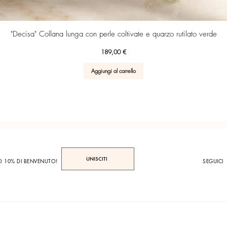
Vista rapida
"Decisa" Collana lunga con perle coltivate e quarzo rutilato verde
Prezzo
189,00 €
Aggiungi al carrello
UNISCITI
TO 10% DI BENVENUTO!
SEGUICI