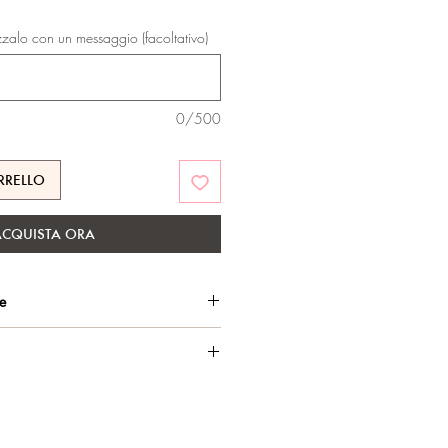
zzalo con un messaggio (facoltativo)
0/500
RRELLO
ACQUISTA ORA
he
o, per una brillantezza di lunga
rakò e marchio di certificazione
sui materiali.
straibile, 11 mm (diametro esterno),
usa.