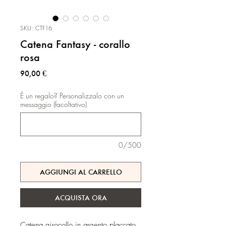
SKU: CTF16
Catena Fantasy - corallo
rosa
Prezzo
90,00 €
É un regalo? Personalizzalo con un
messaggio (facoltativo)
0/500
AGGIUNGI AL CARRELLO
ACQUISTA ORA
Catena girocollo in argento placcato