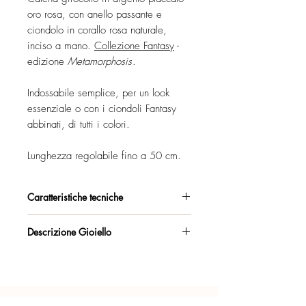
oro rosa, con anello passante e
ciondolo in corallo rosa naturale,
inciso a mano.
Collezione Fantasy
-
edizione
Metamorphosis
.
Indossabile semplice, per un look
essenziale o con i ciondoli Fantasy
abbinati, di tutti i colori.
Lunghezza regolabile fino a 50 cm.
Caratteristiche tecniche
Argento 925/°°, placcato oro rosa,
Descrizione Gioiello
con esclusivo trattamento antiossidante.
Fogliolina con logo Marakò e marchio
Certificato di garanzia sui materiali.
di certificazione Made in Italy sul retro.
Anello basic passante estraibile, 11 mm
Confezione regalo inclusa.
(diametro esterno), con apertura a molla