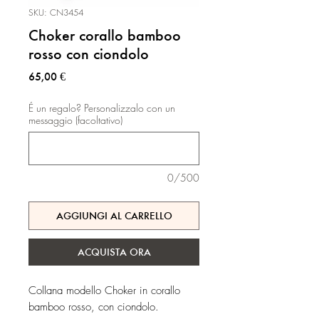
SKU: CN3454
Choker corallo bamboo
rosso con ciondolo
Prezzo
65,00 €
É un regalo? Personalizzalo con un
messaggio (facoltativo)
0/500
AGGIUNGI AL CARRELLO
ACQUISTA ORA
Collana modello Choker in corallo
bamboo rosso, con ciondolo.