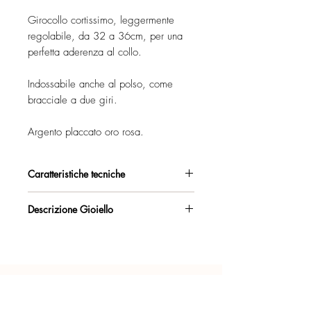
Girocollo cortissimo, leggermente
regolabile, da 32 a 36cm, per una
perfetta aderenza al collo.
Indossabile anche al polso, come
bracciale a due giri.
Argento placcato oro rosa.
Caratteristiche tecniche
Argento 925/°°, placcato oro rosa,
Descrizione Gioiello
con esclusivo trattamento antiossidante.
Collana strozzacollo con catena
Certificato di garanzia sui materiali.
d'allungo sul retro. Lunghezza
massima 36cm.
Confezione regalo inclusa.
Indossabile, in alternativa, come
bracciale a due giri. Per polso fino a
Ogni gioiello è realizzato a mano con
18cm.