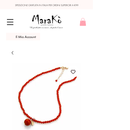
SPEDIZIONE GRATUITA IN ITALIA PER ORDINI SUPERIORI A €99
Il Mio Account