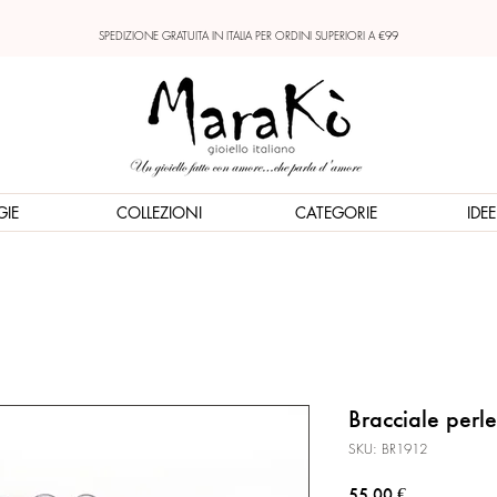
SPEDIZIONE GRATUITA IN ITALIA PER ORDINI SUPERIORI A €99
GIE
COLLEZIONI
CATEGORIE
IDE
Bracciale perle
SKU: BR1912
Prezzo
55,00 €