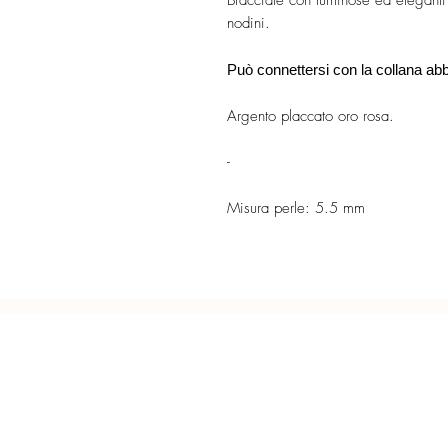
Bracciale con luminose ed eleganti 
nodini.
Può connettersi con la collana abb
Argento placcato oro rosa.
-
Misura perle: 5.5 mm