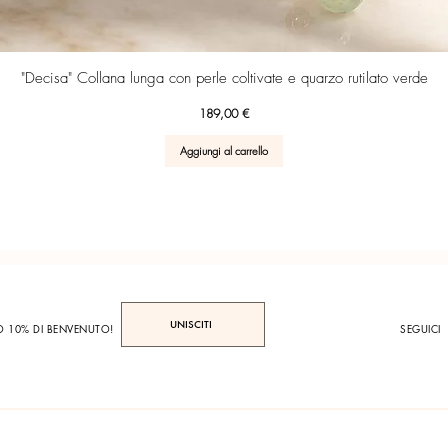
Vista rapida
"Decisa" Collana lunga con perle coltivate e quarzo rutilato verde
Prezzo
189,00 €
Aggiungi al carrello
UNISCITI
TO 10% DI BENVENUTO!
SEGUICI