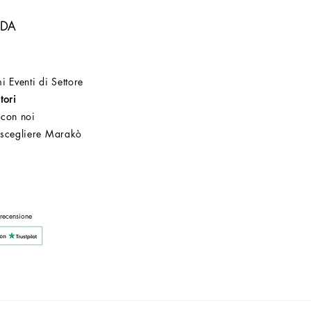
NDA
i Eventi di Settore
tori
 con noi
 scegliere Marakò
Servizio Clienti
Post Vendita
Azienda
 recensione