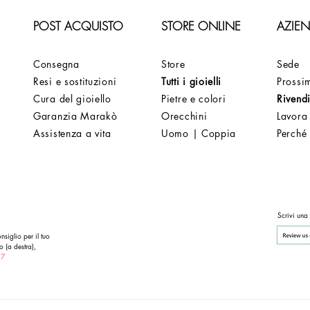
POST ACQUISTO
STORE ONLINE
AZIE
Consegna
Store
Sede
Resi e sostituzioni
Tutti i gioielli
Prossim
Cura del gioiello
Pietre e colori
Rivendi
Garanzia Marakò
Orecchini
Lavora
Assistenza a vita
Uomo | Coppia
Perché
Scrivi una
nsiglio per il tuo
o (a destra),
 7