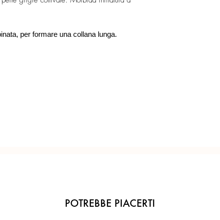
perle grigie coltivate. Morbida infilatura a
Dettagli con riccioli d
superficie irregolare e
Ogni gioiello è realiz
certificazione sul retro.
precisione del Made in 
La chiusura ad anello p
inata, per formare una collana lunga.
abbinata, in modo invi
Misura perle: 5.5 mm
POTREBBE PIACERTI