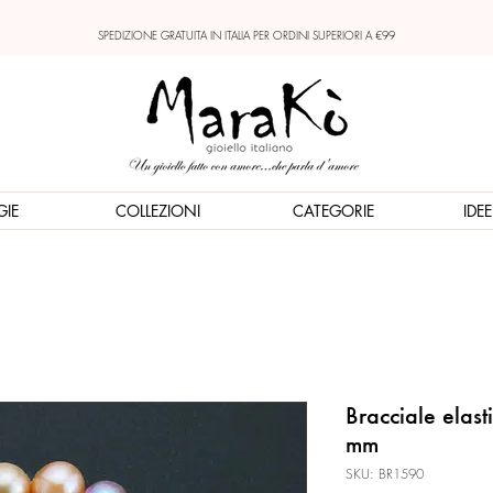
SPEDIZIONE GRATUITA IN ITALIA PER ORDINI SUPERIORI A €99
GIE
COLLEZIONI
CATEGORIE
IDE
Bracciale elast
mm
SKU: BR1590