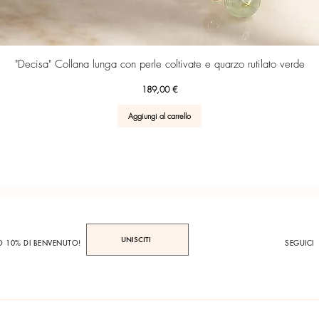
Vista rapida
"Decisa" Collana lunga con perle coltivate e quarzo rutilato verde
Prezzo
189,00 €
Aggiungi al carrello
UNISCITI
TO 10% DI BENVENUTO!
SEGUICI