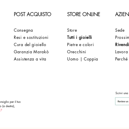
POST ACQUISTO
STORE ONLINE
AZIE
Consegna
Store
Sede
Resi e sostituzioni
Tutti i gioielli
Prossim
Cura del gioiello
Pietre e colori
Rivendi
Garanzia Marakò
Orecchini
Lavora
Assistenza a vita
Uomo | Coppia
Perché
Scrivi una
nsiglio per il tuo
o (a destra),
 7