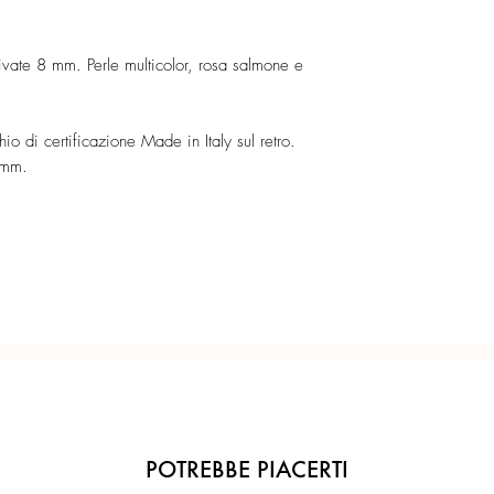
Confezione regalo incl
Ogni gioiello è realiz
tivate 8 mm. Perle multicolor, rosa salmone e
precisione del Made in 
o di certificazione Made in Italy sul retro.
4 mm.
POTREBBE PIACERTI