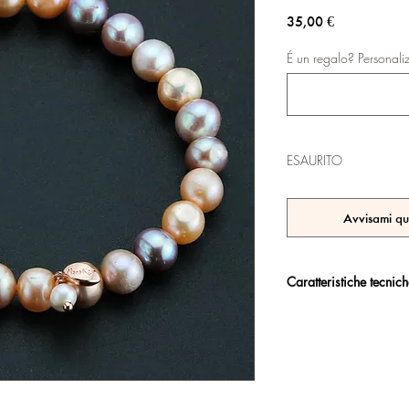
Prezzo
35,00 €
É un regalo? Personali
ESAURITO
Avvisami qu
Caratteristiche tecnic
Argento 925/°°, placc
trattamento antiossidan
Certificato di garanzia 