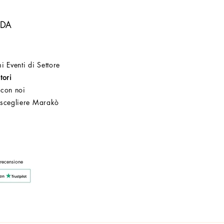
NDA
i Eventi di Settore
tori
 con noi
 scegliere Marakò
Servizio Clienti
Post Vendita
Azienda
 recensione