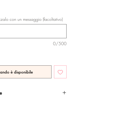
zzalo con un messaggio (facoltativo)
0/500
ando è disponibile
he
ato oro rosa, con esclusivo
te.
sui materiali.