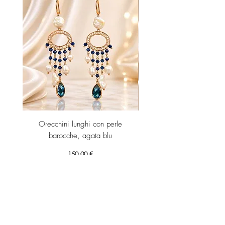
Italy.
Orecchini lunghi con perle
Orecchini Jolly -Ametista id
barocche, agata blu
Prezzo
150,00 €
Aggiungi al carrello