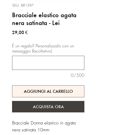
SKU: BR1597
Bracciale elastico agata
nera satinata - Lei
Prezzo
29,00 €
É un regalo? Personalizzalo con un
messaggio (facoltativo)
0/500
AGGIUNGI AL CARRELLO
ACQUISTA ORA
Bracciale Donna elastico in agata
nera satinata 10mm