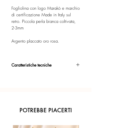
Fogliolina con logo Marakò e marchio
di certificazione Made in Italy sul
retro. Piccola perla bianca coltivata,
2-3mm
Argento placcato oro rosa.
Caratteristiche tecniche
Argento 925/°°, placcato oro rosa,
con esclusivo trattamento antiossidante.
Certificato di garanzia sui materiali.
Confezione regalo inclusa.
POTREBBE PIACERTI
Ogni gioiello è realizzato a mano con
l'inconfondibile precisione del Made in