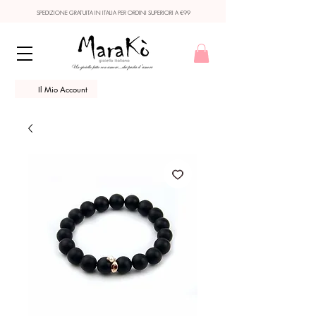
SPEDIZIONE GRATUITA IN ITALIA PER ORDINI SUPERIORI A €99
Il Mio Account