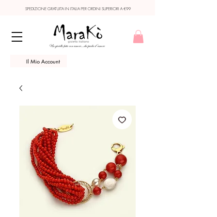
SPEDIZIONE GRATUITA IN ITALIA PER ORDINI SUPERIORI A €99
Il Mio Account