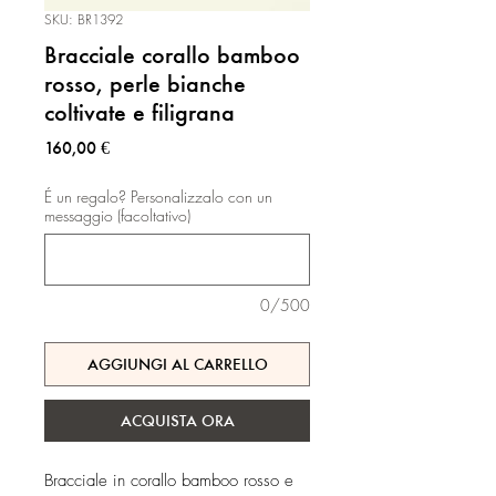
SKU: BR1392
Bracciale corallo bamboo
rosso, perle bianche
coltivate e filigrana
Prezzo
160,00 €
É un regalo? Personalizzalo con un
messaggio (facoltativo)
0/500
AGGIUNGI AL CARRELLO
ACQUISTA ORA
Bracciale in corallo bamboo rosso e