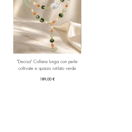
"Decisa" Collana lunga con perle
"Decisa" Collana lunga co
coltivate e quarzo rutilato verde
Prezzo
189,00 €
Aggiungi al carrello