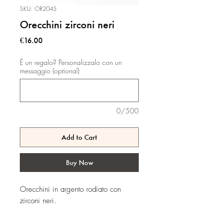
SKU: OR2045
Orecchini zirconi neri
Price
€16.00
É un regalo? Personalizzalo con un
messaggio (optional)
0/500
Add to Cart
Buy Now
Orecchini in argento rodiato con
zirconi neri.