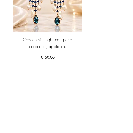
Orecchini lunghi con perle
Orecchini Jolly -Ametista id
barocche, agata blu
Price
€150.00
Add to Cart
GET YOUR -10% WELCOME COUPON NOW!