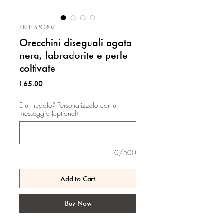
SKU: SPOR07
Orecchini diseguali agata
nera, labradorite e perle
coltivate
Price
€65.00
É un regalo? Personalizzalo con un
messaggio (optional)
0/500
Add to Cart
Buy Now