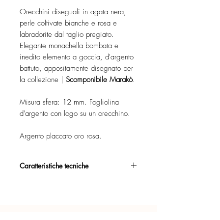
Orecchini diseguali in agata nera,
perle coltivate bianche e rosa e
labradorite dal taglio pregiato.
Elegante monachella bombata e
inedito elemento a goccia, d'argento
battuto, appositamente disegnato per
la collezione |
Scomponibile Marakò
.
Misura sfera: 12 mm. Fogliolina
d'argento con logo su un orecchino.
Argento placcato oro rosa.
Caratteristiche tecniche
Argento 925/°°, placcato oro rosa,
con esclusivo trattamento antiossidante.
Certificato di garanzia sui materiali.