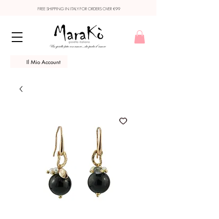
FREE SHIPPING IN ITALY FOR ORDERS OVER €99
Il Mio Account