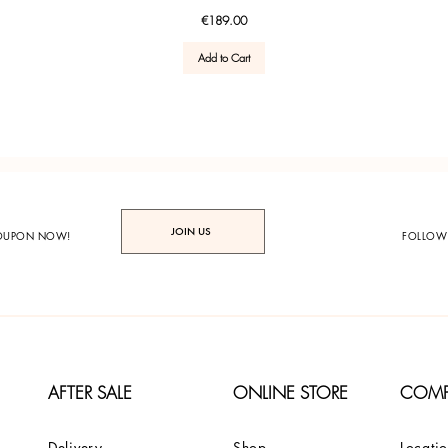
Price
€189.00
Add to Cart
JOIN US
COUPON NOW!
FOLLOW
AFTER SALE
ONLINE STORE
COM
Delivery
Shop
Locati