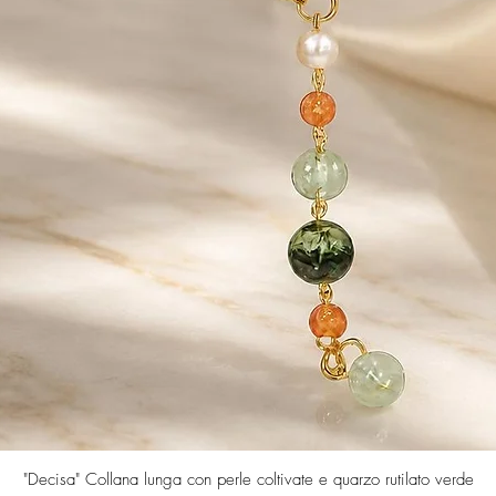
Quick View
"Decisa" Collana lunga con perle coltivate e quarzo rutilato verde