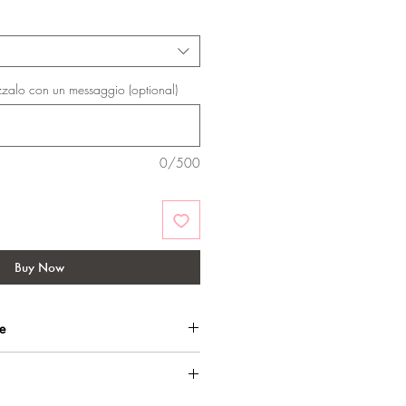
zzalo con un messaggio (optional)
0/500
Buy Now
he
o, per una brillantezza di lunga