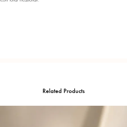
coni tondi incastonati.
Disponibili in due misur
Certificato di garanzia 
4mm
8mm
Confezione regalo incl
Leggerissimi. Look essen
Related Products