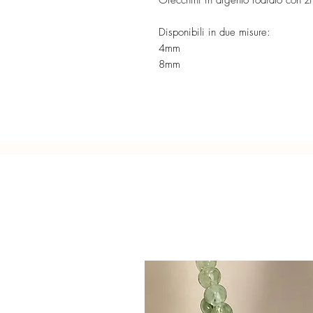
Orecchini in argento rodiato con zir
Disponibili in due misure:
4mm
8mm