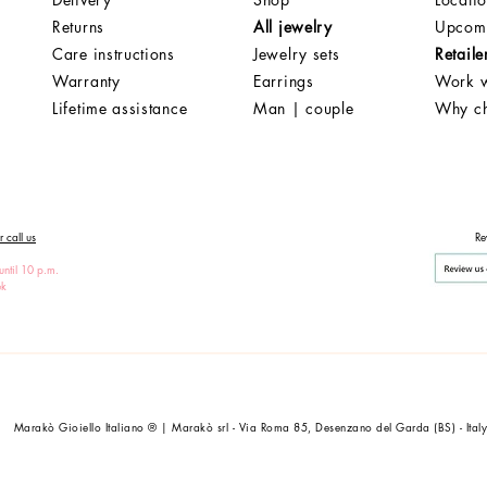
Returns
All jewelry
Upcomi
Care instructions
Jewelry sets
Retaile
Warranty
Earrings
Work w
Lifetime assistance
Man | couple
Why c
 call us
Re
until 10 p.m.
ek
Marakò Gioiello Italiano ® | Marakò srl - Via Roma 85, Desenzano del Garda (BS) - Ital