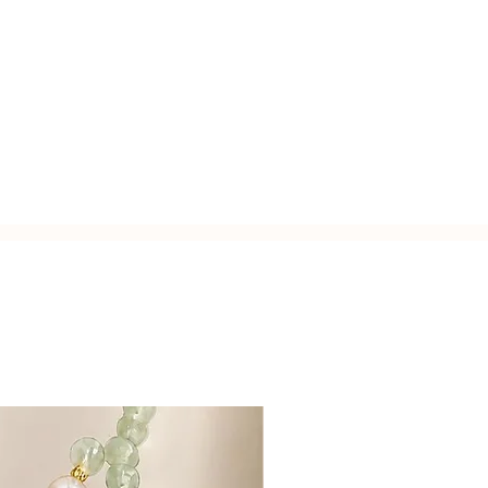
e:
sui materiali.
usa.
ziale e brillante.