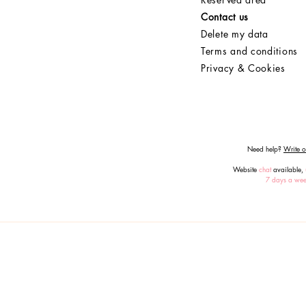
Contact us
Delete my data
Terms and conditions
Privacy & Cookies
Need help?
Write or
Website
chat
available,
7 days a we