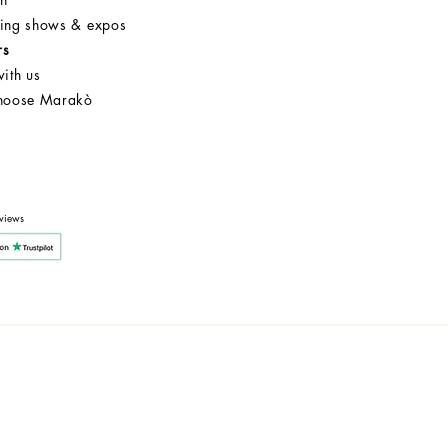
ng shows & expos
rs
ith us
hoose Marakò
Customer Service
After Sale
Company
views
y