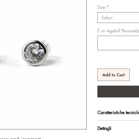
Price
Size
*
Select
É un regalo? Personali
Add to Cart
Caratteristiche tecnic
Argento 925/°°, rodiat
Dettagli
durata.