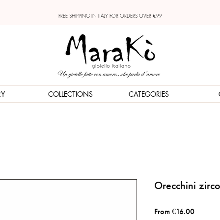
FREE SHIPPING IN ITALY FOR ORDERS OVER €99
RY
COLLECTIONS
CATEGORIES
Orecchini zirco
Sale
From
€16.00