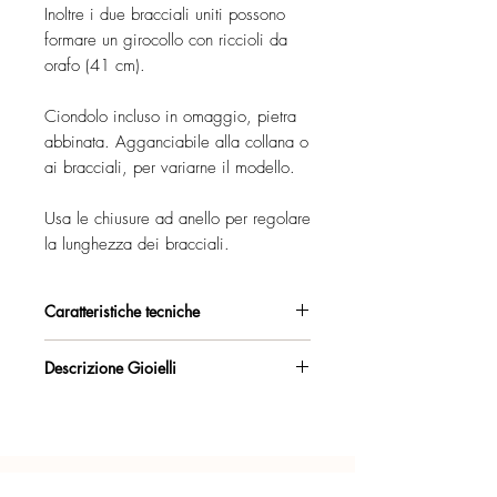
Inoltre i due bracciali uniti possono
formare un girocollo con riccioli da
orafo (41 cm).
Ciondolo incluso in omaggio, pietra
abbinata. Agganciabile alla collana o
ai bracciali, per variarne il modello.
Usa le chiusure ad anello per regolare
la lunghezza dei bracciali.
Caratteristiche tecniche
Argento 925/°°, placcato oro rosa,
Descrizione Gioielli
con esclusivo trattamento antiossidante.
Collana composta da 3 pezzi
Certificato di garanzia sui materiali.
separabili.
Per vedere in dettaglio tutti i modi in cui
Confezione regalo inclusa.
puoi indossare i gioielli guarda la