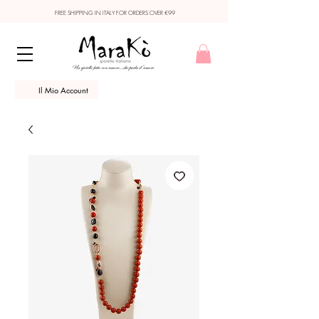
FREE SHIPPING IN ITALY FOR ORDERS OVER €99
Il Mio Account