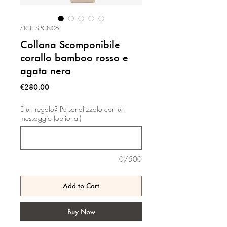
SKU: SPCN06
Collana Scomponibile
corallo bamboo rosso e
agata nera
Price
€280.00
É un regalo? Personalizzalo con un
messaggio (optional)
0/500
Add to Cart
Buy Now