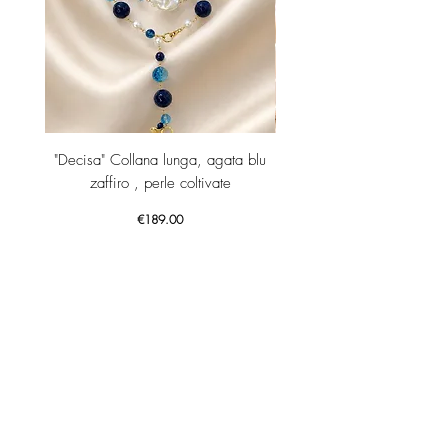
"Decisa" Collana lunga, agata blu
Orecchini lunghi con p
zaffiro , perle coltivate
Price
€189.00
Add to Cart