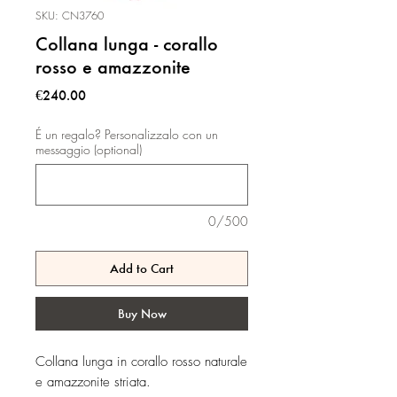
SKU: CN3760
Collana lunga - corallo
rosso e amazzonite
Price
€240.00
É un regalo? Personalizzalo con un
messaggio (optional)
0/500
Add to Cart
Buy Now
Collana lunga in corallo rosso naturale
e amazzonite striata.