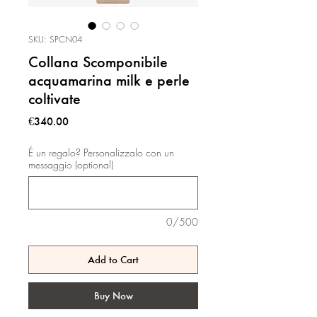
SKU: SPCN04
Collana Scomponibile
acquamarina milk e perle
coltivate
Price
€340.00
É un regalo? Personalizzalo con un
messaggio (optional)
0/500
Add to Cart
Buy Now