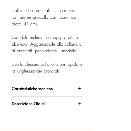
Inoltre i due bracciali uniti possono
formare un girocollo con riccioli da
orafo (41 cm).
Ciondolo incluso in omaggio, pietra
abbinata. Agganciabile alla collana o
ai bracciali, per variarne il modello.
Usa le chiusure ad anello per regolare
la lunghezza dei bracciali.
Caratteristiche tecniche
Argento 925/°°, placcato oro rosa,
Descrizione Gioielli
con esclusivo trattamento antiossidante.
Collana composta da 3 pezzi
Certificato di garanzia sui materiali.
separabili.
Per vedere in dettaglio tutti i modi in cui
Confezione regalo inclusa.