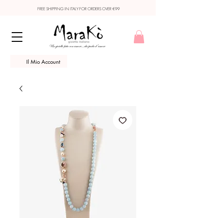
FREE SHIPPING IN ITALY FOR ORDERS OVER €99
Il Mio Account