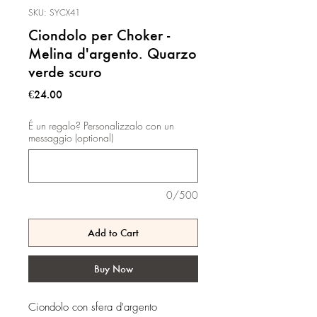
SKU: SYCX41
Ciondolo per Choker -
Melina d'argento. Quarzo
verde scuro
Price
€24.00
É un regalo? Personalizzalo con un
messaggio (optional)
0/500
Add to Cart
Buy Now
Ciondolo con sfera d'argento