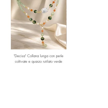
"Decisa" Collana lunga con perle
"Decisa" Collana lunga co
coltivate e quarzo rutilato verde
Price
€189.00
Add to Cart