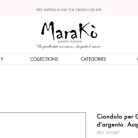
FREE SHIPPING IN ITALY FOR ORDERS OVER €99
RY
COLLECTIONS
CATEGORIES
Ciondolo per 
d'argento. Ac
SKU: SYCX47