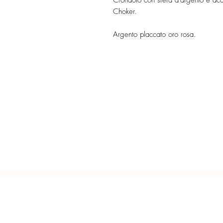
Ciondolo con sfera d'argento e ac
Choker.
Argento placcato oro rosa.