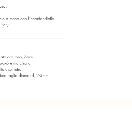
usa.
zato a mano con l'inconfondibile
Italy.
ccato oro rosa, 8mm.
arakò e marchio di
taly sul retro.
giato taglio diamond, 2-3mm.