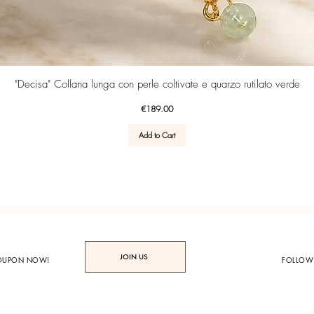
Quick View
"Decisa" Collana lunga con perle coltivate e quarzo rutilato verde
Price
€189.00
Add to Cart
JOIN US
COUPON NOW!
FOLLOW