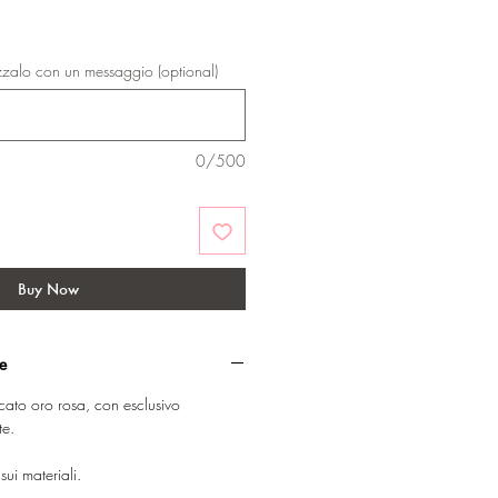
zzalo con un messaggio (optional)
0/500
Buy Now
he
ato oro rosa, con esclusivo
te.
sui materiali.