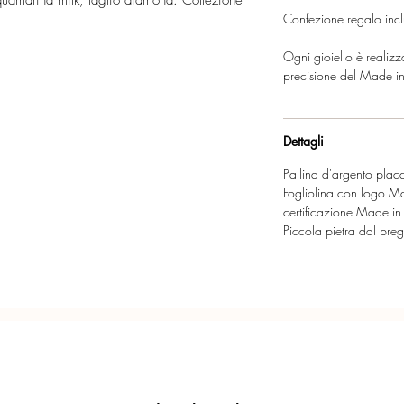
quamarina milk, taglio diamond. Collezione
Confezione regalo incl
Ogni gioiello è realiz
precisione del Made in 
Dettagli
Pallina d'argento pla
Fogliolina con logo M
certificazione Made in I
Piccola pietra dal pre