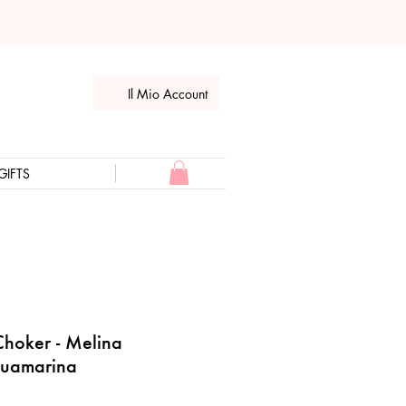
Il Mio Account
GIFTS
Choker - Melina
quamarina