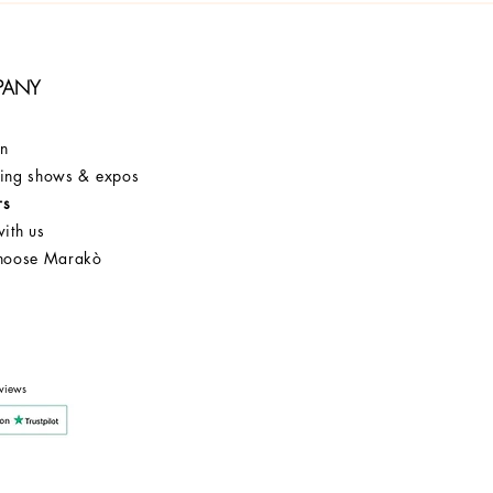
PANY
on
ng shows & expos
rs
ith us
hoose Marakò
Customer Service
After Sale
Company
views