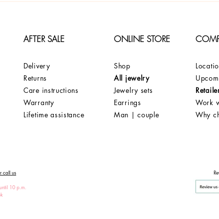
AFTER SALE
ONLINE STORE
COM
Delivery
Shop
Locati
Returns
All jewelry
Upcomi
Care instructions
Jewelry sets
Retaile
Warranty
Earrings
Work w
Lifetime assistance
Man | couple
Why c
 call us
Re
until 10 p.m.
ek