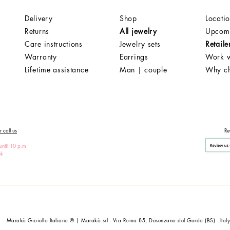
Delivery
Shop
Locati
Returns
All jewelry
Upcomi
Care instructions
Jewelry sets
Retaile
Warranty
Earrings
Work w
Lifetime assistance
Man | couple
Why c
 call us
Re
until 10 p.m.
ek
Marakò Gioiello Italiano ® | Marakò srl - Via Roma 85, Desenzano del Garda (BS) - Ital