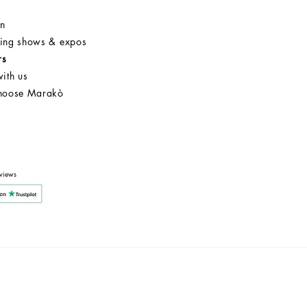
on
ng shows & expos
rs
ith us
hoose Marakò
Customer Service
After Sale
Company
views
y