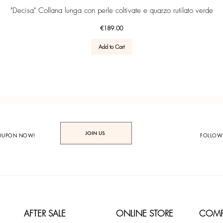
Quick View
"Decisa" Collana lunga con perle coltivate e quarzo rutilato verde
Price
€189.00
Add to Cart
JOIN US
COUPON NOW!
FOLLOW
AFTER SALE
ONLINE STORE
COM