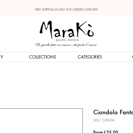
FREE SHIPPING IN ITALY FOR ORDERS OVER €99
RY
COLLECTIONS
CATEGORIES
Ciondolo Fanta
SKU: CXFA04
Sale
From
€35.00