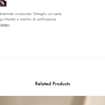
esterno - 0,6 mm diame
precisione del Made in 
Catena e orecchini Fan
rotermale incastonata. Dettaglio con perla
ogo Marakò e marchio di certificazione
Fantasy
.
Related Products