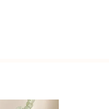
tro interno.
Italy.
tasy abbinabili.