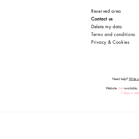
Reserved area
Contact us
Delete my data
Terms and conditions
Privacy & Cookies
Need help?
Write or
Website
chat
available,
7 days a we