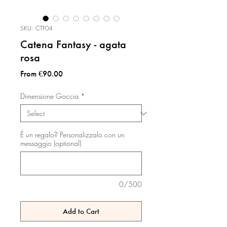
SKU: CTF04
Catena Fantasy - agata
rosa
Sale
From
€90.00
Price
Dimensione Goccia
*
É un regalo? Personalizzalo con un
messaggio (optional)
0/500
Add to Cart