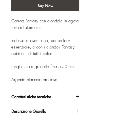
Buy Now
Catena
Fantasy
con ciondolo in agata
rosa idrotermale.
Indossabile semplice, per un look
essenziale, o con i ciondoli Fantasy
abbinati, di tutti i colori.
Lunghezza regolabile fino a 50 cm.
Argento placcato oro rosa.
Caratteristiche tecniche
Argento 925/°°, placcato oro rosa,
Descrizione Gioiello
con esclusivo trattamento antiossidante.
Catena girocollo con anello passante e
Certificato di garanzia sui materiali.