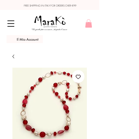
FREE SHIPPING IN ITALY FOR ORDERS OVER €99
Il Mio Account