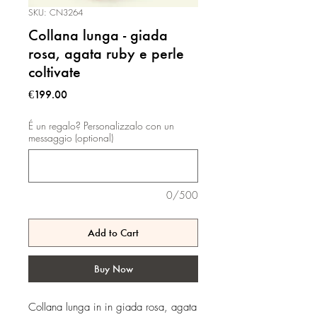
SKU: CN3264
Collana lunga - giada
rosa, agata ruby e perle
coltivate
Price
€199.00
É un regalo? Personalizzalo con un
messaggio (optional)
0/500
Add to Cart
Buy Now
Collana lunga in in giada rosa, agata