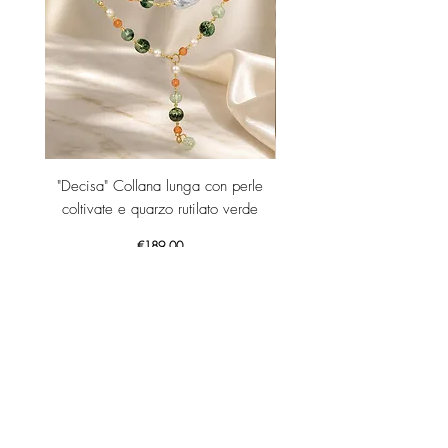
"Decisa" Collana lunga con perle
"Decisa" Collana lunga co
coltivate e quarzo rutilato verde
Price
€189.00
Add to Cart