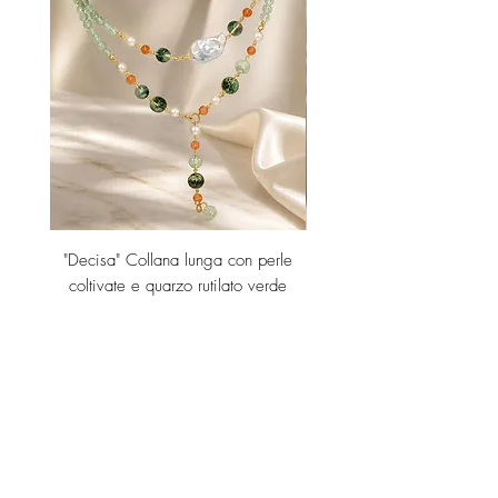
"Decisa" Collana lunga con perle
"Decisa" Collana lunga co
coltivate e quarzo rutilato verde
Price
€189.00
Add to Cart