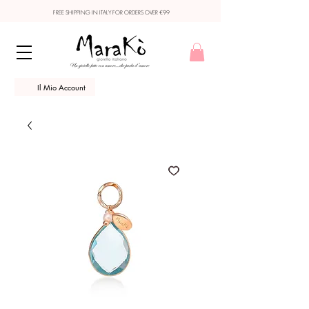
FREE SHIPPING IN ITALY FOR ORDERS OVER €99
Il Mio Account