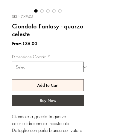
SKU: CXFA05
Ciondolo Fantasy - quarzo
celeste
Sale
From
€35.00
Price
Dimensione Goccia
*
Add to Cart
Buy Now
Ciondolo a goccia in quarzo
celeste idrotermale incastonato.
Dettaglio con perla bianca coltivata e