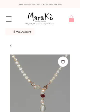
FREE SHIPPING IN ITALY FOR ORDERS OVER €99
Il Mio Account