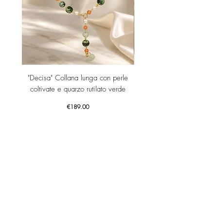
"Decisa" Collana lunga con perle
"Decisa" Collana lunga co
coltivate e quarzo rutilato verde
Price
€189.00
Add to Cart