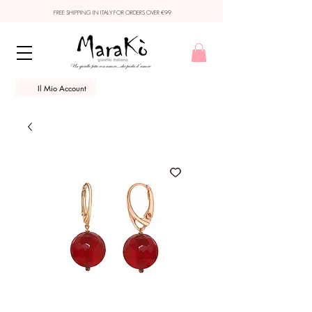
FREE SHIPPING IN ITALY FOR ORDERS OVER €99
Il Mio Account