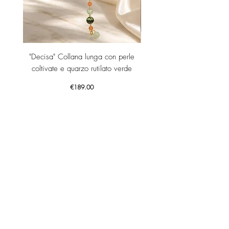
"Decisa" Collana lunga con perle
"Decisa" Collana lunga co
coltivate e quarzo rutilato verde
Price
€189.00
Add to Cart
GET YOUR -10% WELCOME COUPON NOW!
JOIN US