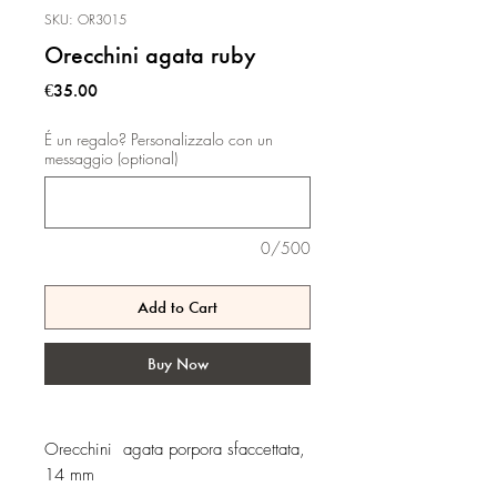
SKU: OR3015
Orecchini agata ruby
Price
€35.00
É un regalo? Personalizzalo con un
messaggio (optional)
0/500
Add to Cart
Buy Now
Orecchini agata porpora sfaccettata,
14 mm