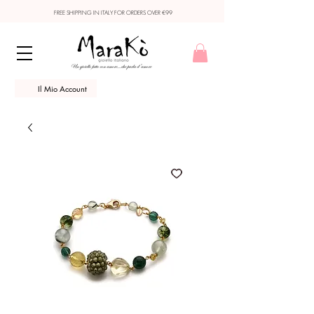
FREE SHIPPING IN ITALY FOR ORDERS OVER €99
Il Mio Account