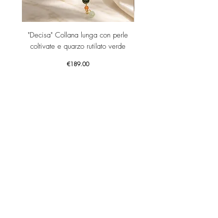
"Decisa" Collana lunga con perle
"Decisa" Collana lunga co
coltivate e quarzo rutilato verde
Price
€189.00
Add to Cart
GET YOUR -10% WELCOME COUPON NOW!
JOIN US