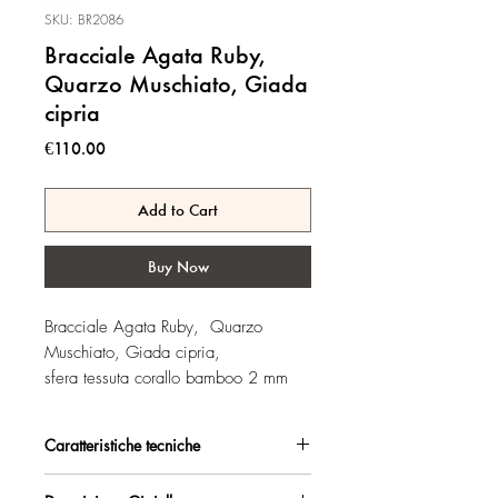
SKU: BR2086
Bracciale Agata Ruby,
Quarzo Muschiato, Giada
cipria
Price
€110.00
Add to Cart
Buy Now
Bracciale Agata Ruby, Quarzo
Muschiato, Giada cipria,
sfera tessuta corallo bamboo 2 mm
Caratteristiche tecniche
Argento 925/°°, placcato oro rosa,