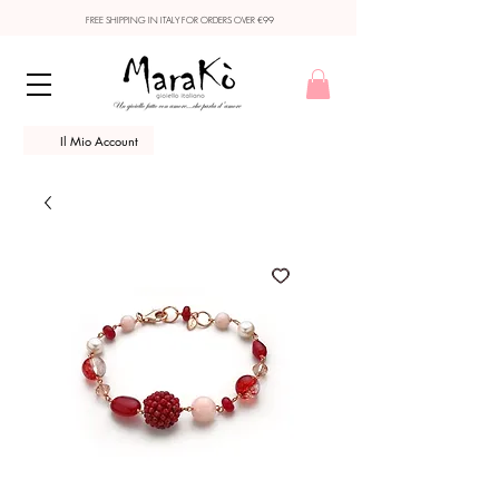
FREE SHIPPING IN ITALY FOR ORDERS OVER €99
Il Mio Account