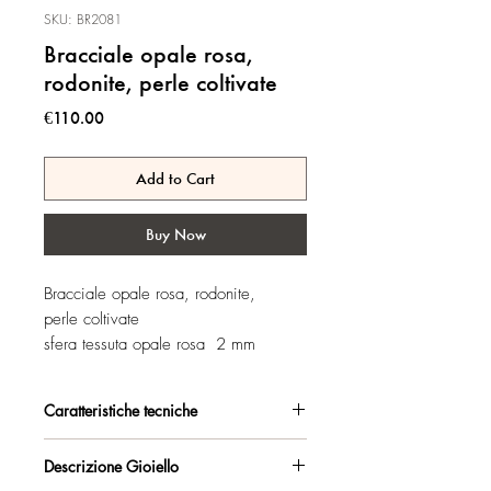
SKU: BR2081
Bracciale opale rosa,
rodonite, perle coltivate
Price
€110.00
Add to Cart
Buy Now
Bracciale opale rosa, rodonite,
perle coltivate
sfera tessuta opale rosa 2 mm
Caratteristiche tecniche
Argento 925/°°, placcato oro rosa,
Descrizione Gioiello
con esclusivo trattamento antiossidante.