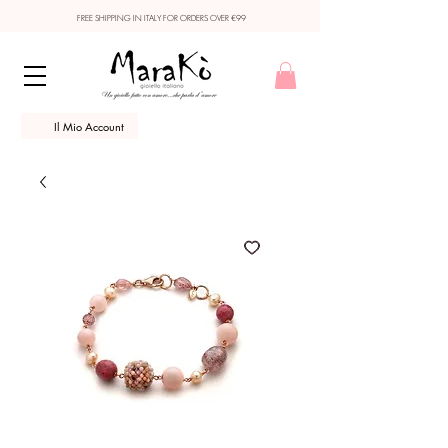
FREE SHIPPING IN ITALY FOR ORDERS OVER €99
Il Mio Account