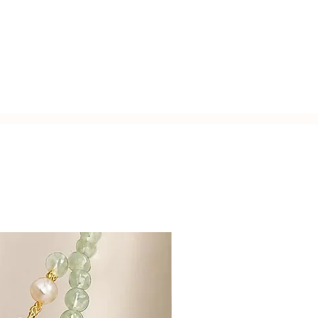
usa.
zato a mano con l'inconfondibile
Italy.