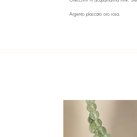
Orecchini in acquamarina milk. Sfe
Argento placcato oro rosa.