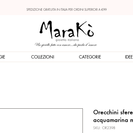
SPEDIZIONE GRATUITA IN ITALIA PER ORDINI SUPERIORI A €99
GIE
COLLEZIONI
CATEGORIE
IDE
Orecchini sfer
acquamarina m
SKU: OR2398