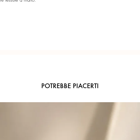
re tessute a mano.
Misura sfere 16 mm.
Confezione regalo incl
Ogni gioiello è realiz
precisione del Made in 
POTREBBE PIACERTI