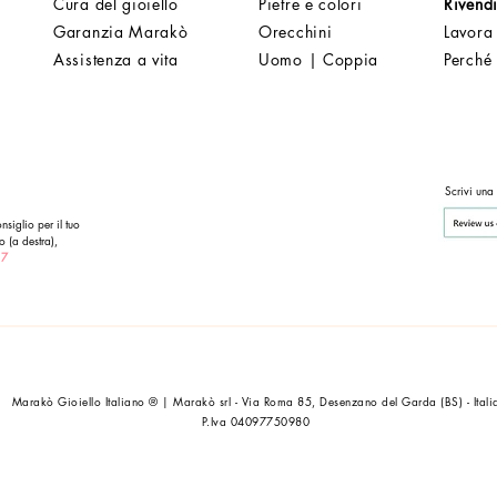
Cura del gioiello
Pietre e colori
Rivendi
Garanzia Marakò
Orecchini
Lavora
Assistenza a vita
Uomo | Coppia
Perché
Scrivi una
nsiglio per il tuo
o (a destra),
 7
Marakò Gioiello Italiano ® | Marakò srl - Via Roma 85, Desenzano del Garda (BS) - Itali
P.Iva 04097750980