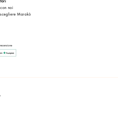
tori
 con noi
 scegliere Marakò
Servizio Clienti
Post Vendita
Azienda
 recensione
a