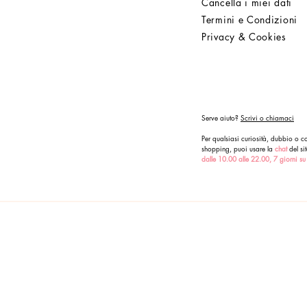
Cancella i miei dati
Termini e Condizioni
Privacy & Cookies
Serve aiuto?
Scrivi o chiamaci
Per qualsiasi curiosità, dubbio o co
shopping, puoi usare la
chat
del sit
dalle 10.00 alle 22.00, 7 giorni su