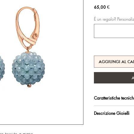
Prezzo
65,00 €
É un regalo? Personali
AGGIUNGI AL CA
Caratteristiche tecnic
Argento 925/°°, placc
Descrizione Gioielli
trattamento antiossidan
Orecchini con monache
Certificato di garanzia 
Sfere tessute a mano 