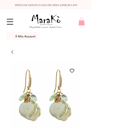
SPEDIZIONE GRATUITA IN ITALIA PER ORDINI SUPERIORI A €99
Il Mio Account