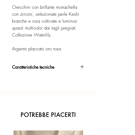
Orecchini con brillante monachella
con zirconi, selezionate perle Keshi
bianche e rosa coltivate e luminosi
quarzi multicolor dai tagli pregiati.
Collezione Waterlily.
Argento placcato oro rosa.
Caratteristiche tecniche
Argento 925/°°, placcato oro rosa,
con esclusivo trattamento antiossidante.
Certificato di garanzia sui materiali.
Confezione regalo inclusa.
POTREBBE PIACERTI
Ogni gioiello è realizzato a mano con
l'inconfondibile precisione del Made in
Italy.