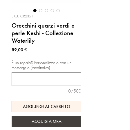
SKU: OR2351
Orecchini quarzi verdi e
perle Keshi - Collezione
Waterlily
Prezzo
89,00 €
É un regalo? Personalizzalo con un
messaggio (facoltativo)
0/500
AGGIUNGI AL CARRELLO
ACQUISTA ORA