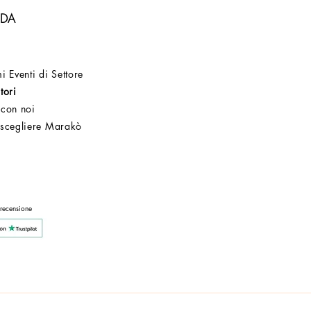
NDA
i Eventi di Settore
tori
 con noi
 scegliere Marakò
Servizio Clienti
Post Vendita
Azienda
 recensione