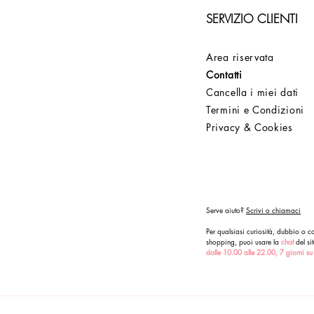
SERVIZIO CLIENTI
Area riservata
Contatti
Cancella i miei dati
Termini e Condizioni
Privacy & Cookies
Serve aiuto?
Scrivi o chiamaci
Per qualsiasi curiosità, dubbio o co
shopping, puoi usare la
chat
del sit
dalle 10.00 alle 22.00, 7 giorni su