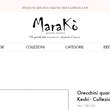
SPEDIZIONE GRATUITA IN ITALIA PER ORDINI SUPERIORI A €99
GIE
COLLEZIONI
CATEGORIE
IDE
Orecchini quarz
Keshi - Collezi
SKU: OR2183