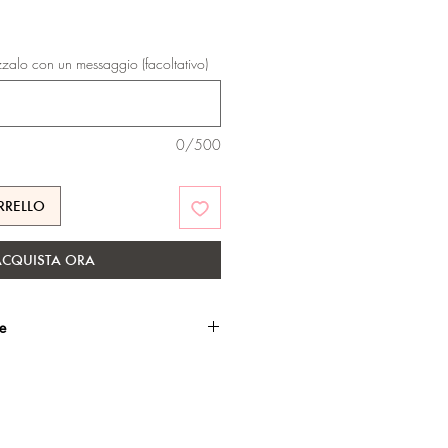
zzalo con un messaggio (facoltativo)
0/500
RRELLO
ACQUISTA ORA
he
ato oro rosa, con esclusivo
te.
sui materiali.