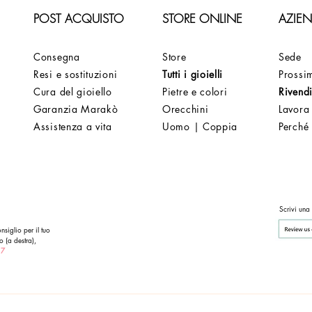
POST ACQUISTO
STORE ONLINE
AZIE
Consegna
Store
Sede
Resi e sostituzioni
Tutti i gioielli
Prossim
Cura del gioiello
Pietre e colori
Rivendi
Garanzia Marakò
Orecchini
Lavora
Assistenza a vita
Uomo | Coppia
Perché
Scrivi una
nsiglio per il tuo
o (a destra),
 7