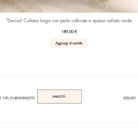
Vista rapida
"Decisa" Collana lunga con perle coltivate e quarzo rutilato verde
Prezzo
189,00 €
Aggiungi al carrello
UNISCITI
TO 10% DI BENVENUTO!
SEGUICI