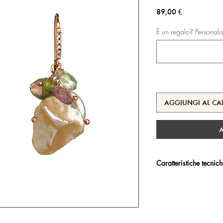
Prezzo
89,00 €
É un regalo? Personali
AGGIUNGI AL CA
Caratteristiche tecnic
Argento 925/°°, placc
trattamento antiossidan
Certificato di garanzia 