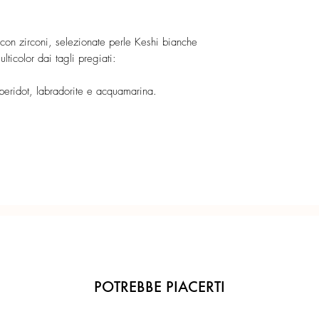
Confezione regalo incl
con zirconi, selezionate perle Keshi bianche
Ogni gioiello è realiz
lticolor dai tagli pregiati:
precisione del Made in 
peridot, labradorite e acquamarina.
POTREBBE PIACERTI