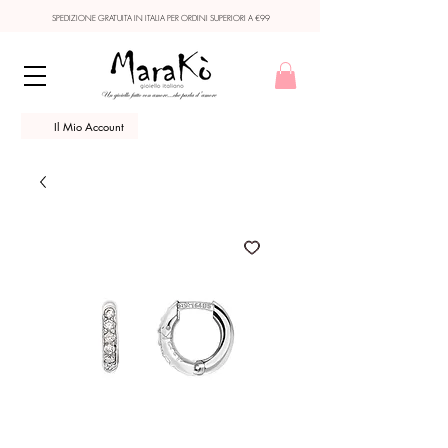
SPEDIZIONE GRATUITA IN ITALIA PER ORDINI SUPERIORI A €99
Il Mio Account