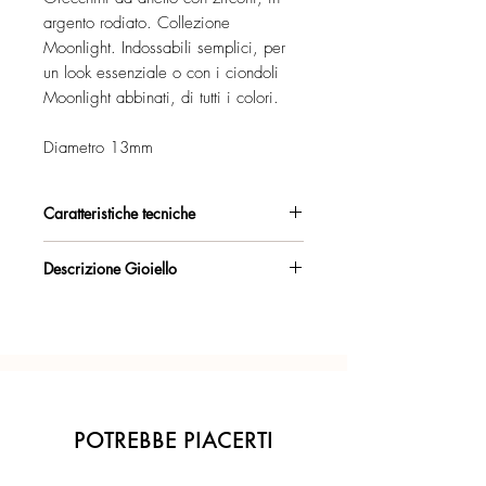
argento rodiato. Collezione
Moonlight. Indossabili semplici, per
un look essenziale o con i ciondoli
Moonlight abbinati, di tutti i colori.
Diametro 13mm
Caratteristiche tecniche
Argento 925/°°, rodiato, per un effetto
Descrizione Gioiello
ancora più brillante.
Logo Marakò e marchio di certificazione
Certificato di garanzia sui materiali.
Made in Italy.
Coppia orecchini ad anello con
Confezione regalo inclusa.
apertura a scatto verso l'esterno, a cui è
possibile agganciare i ciondoli.
Misura: 13mm (diametro esterno).
POTREBBE PIACERTI
Finitura con zirconi.
Indossabili semplici o con i ciondoli della