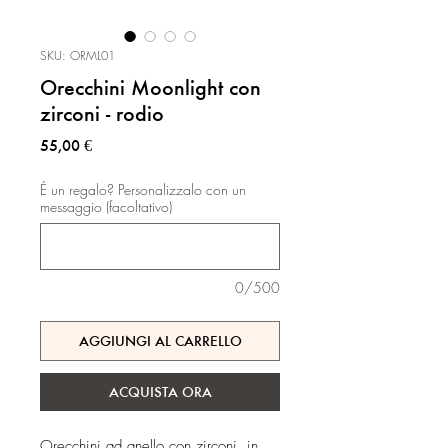
SKU: ORML01
Orecchini Moonlight con
zirconi - rodio
Prezzo
55,00 €
É un regalo? Personalizzalo con un
messaggio (facoltativo)
0/500
AGGIUNGI AL CARRELLO
ACQUISTA ORA
Orecchini ad anello con zirconi, in