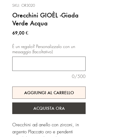
SKU: OR3020
Orecchini GIOÈL -Giada
Verde Acqua
Prezzo
69,00 €
É un regalo? Personalizzalo con un
messaggio (facoltativo)
0/500
AGGIUNGI AL CARRELLO
ACQUISTA ORA
Orecchini ad anello con zirconi, in
argento Placcato oro e pendenti