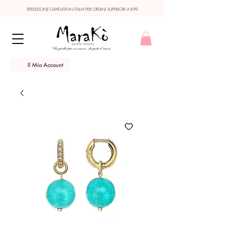
SPEDIZIONE GRATUITA IN ITALIA PER ORDINI SUPERIORI A €99
Il Mio Account