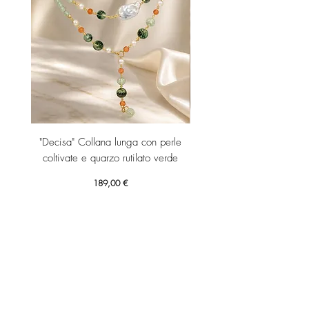
"Decisa" Collana lunga con perle
"Decisa" Collana lunga co
coltivate e quarzo rutilato verde
Prezzo
189,00 €
Aggiungi al carrello