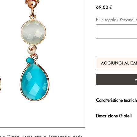
Prezzo
69,00 €
É un regalo? Personali
AGGIUNGI AL CA
Caratteristiche tecnic
Argento 925/°°, placc
Descrizione Gioielli
trattamento antiossidan
Orecchini con Perno e 
Certificato di garanzia 
Lunghezza orecchini: 