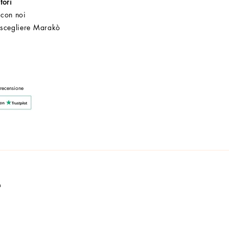
tori
 con noi
 scegliere Marakò
Servizio Clienti
Post Vendita
Azienda
 recensione
a