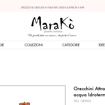
SPEDIZIONE GRATUITA IN ITALIA PER ORDINI SUPERIORI A €99
GIE
COLLEZIONI
CATEGORIE
IDE
Orecchini Attr
acqua Idroter
SKU: OR2833