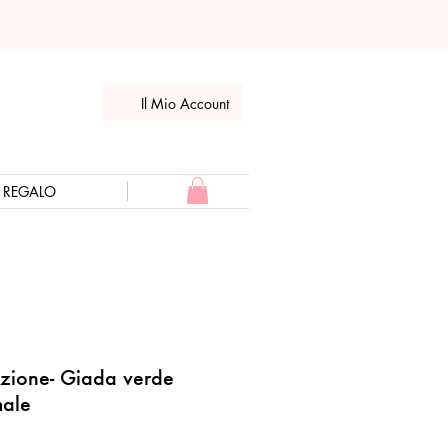
Il Mio Account
E REGALO
azione- Giada verde
male