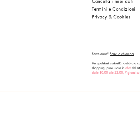
Cancella i miei dati
Termini e Condizioni
Privacy & Cookies
Serve aiuto?
Scrivi o chiamaci
Per qualsiasi curiosità, dubbio o co
shopping, puoi usare la
chat
del sit
dalle 10.00 alle 22.00, 7 giorni su