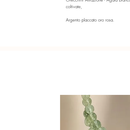
Orecchini Attrazione - Agata bian
coltivate,
Argento placcato oro rosa.