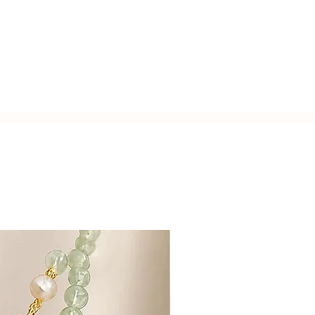
usa.
zato a mano con l'inconfondibile
Italy.