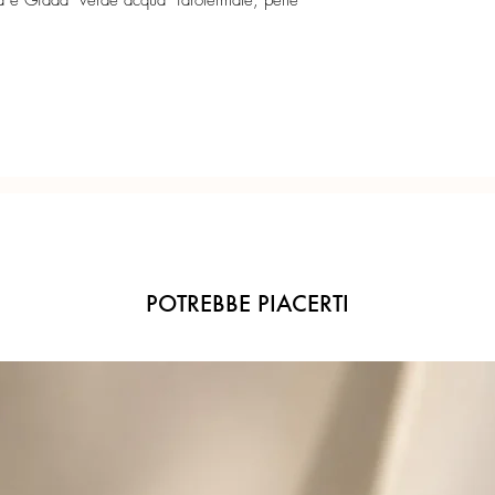
ca e Giada verde acqua idrotermale, perle
Confezione regalo incl
Ogni gioiello è realiz
precisione del Made in 
POTREBBE PIACERTI