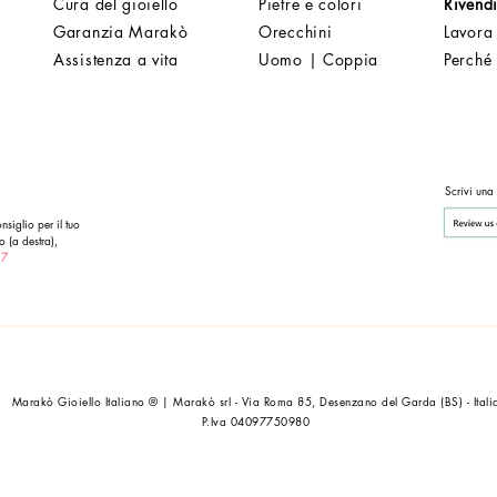
Cura del gioiello
Pietre e colori
Rivendi
Garanzia Marakò
Orecchini
Lavora
Assistenza a vita
Uomo | Coppia
Perché
Scrivi una
nsiglio per il tuo
o (a destra),
 7
Marakò Gioiello Italiano ® | Marakò srl - Via Roma 85, Desenzano del Garda (BS) - Itali
P.Iva 04097750980