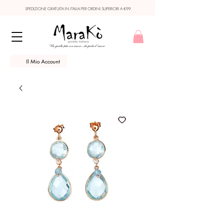
SPEDIZIONE GRATUITA IN ITALIA PER ORDINI SUPERIORI A €99
Il Mio Account