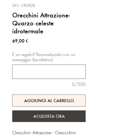
SKU: OR2828
Orecchini Attrazione-
Quarzo celeste
idrotermale
Prezzo
69,00 €
É un regalo? Personalizzalo con un
messaggio (facoltativo)
0/500
AGGIUNGI AL CARRELLO
ACQUISTA ORA
Orecchini Attrazione - Oreccchini