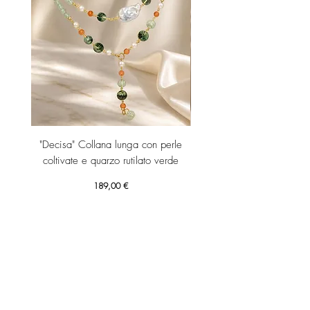
"Decisa" Collana lunga con perle
"Decisa" Collana lunga co
coltivate e quarzo rutilato verde
Prezzo
189,00 €
Aggiungi al carrello