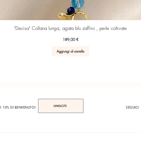
Vista rapida
"Decisa" Collana lunga, agata blu zaffiro , perle coltivate
Prezzo
189,00 €
Aggiungi al carrello
UNISCITI
TO 10% DI BENVENUTO!
SEGUICI