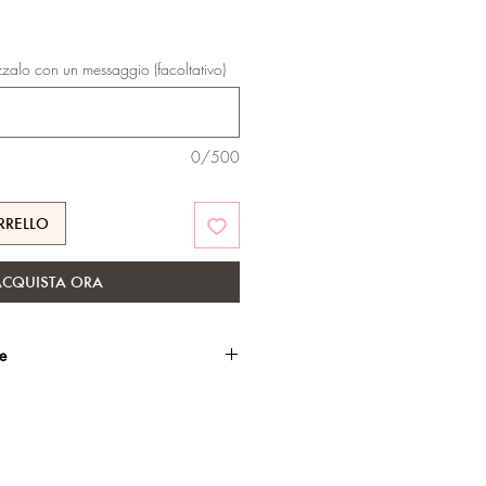
zzalo con un messaggio (facoltativo)
0/500
RRELLO
ACQUISTA ORA
he
ato oro rosa, con esclusivo
te.
sui materiali.