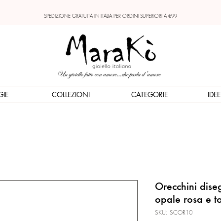
SPEDIZIONE GRATUITA IN ITALIA PER ORDINI SUPERIORI A €99
GIE
COLLEZIONI
CATEGORIE
IDE
Orecchini diseg
opale rosa e t
SKU: SCOR10