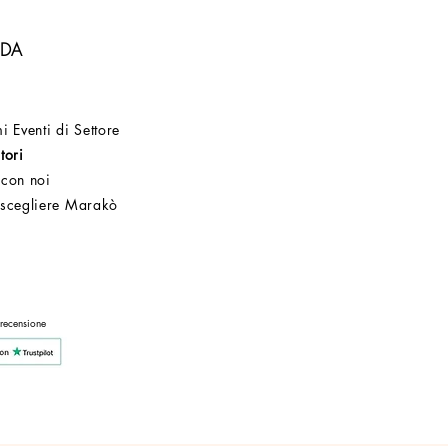
NDA
i Eventi di Settore
tori
 con noi
 scegliere Marakò
Servizio Clienti
Post Vendita
Azienda
 recensione