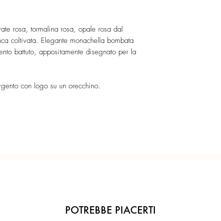
Confezione regalo incl
vate rosa, tormalina rosa, opale rosa dal
Ogni gioiello è realiz
anca coltivata. Elegante monachella bombata
precisione del Made in 
ento battuto, appositamente disegnato per la
'argento con logo su un orecchino.
POTREBBE PIACERTI