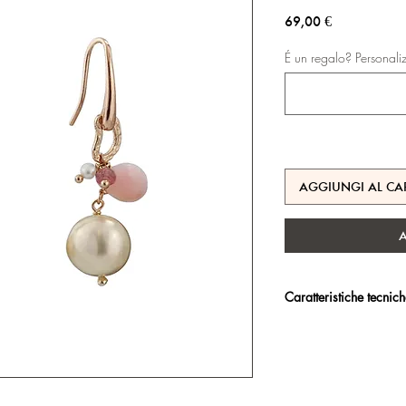
Prezzo
69,00 €
É un regalo? Personali
AGGIUNGI AL CA
Caratteristiche tecnic
Argento 925/°°, placc
trattamento antiossidan
Certificato di garanzia 