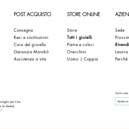
POST ACQUISTO
STORE ONLINE
AZIE
Consegna
Store
Sede
Resi e sostituzioni
Tutti i gioielli
Prossim
Cura del gioiello
Pietre e colori
Rivendi
Garanzia Marakò
Orecchini
Lavora
Assistenza a vita
Uomo | Coppia
Perché
Scrivi una
nsiglio per il tuo
o (a destra),
 7