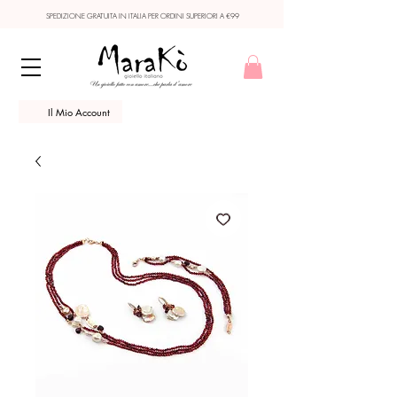
SPEDIZIONE GRATUITA IN ITALIA PER ORDINI SUPERIORI A €99
Il Mio Account