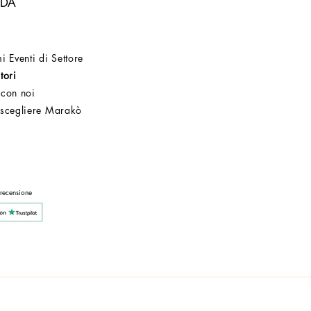
NDA
i Eventi di Settore
tori
 con noi
 scegliere Marakò
Servizio Clienti
Post Vendita
Azienda
 recensione