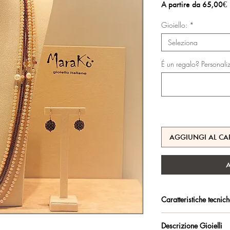
A partire da
65,00€
s
Gioiello:
*
Seleziona
É un regalo? Personali
AGGIUNGI AL CA
Caratteristiche tecnic
Argento 925/°°, placc
Descrizione Gioielli
trattamento antiossidan