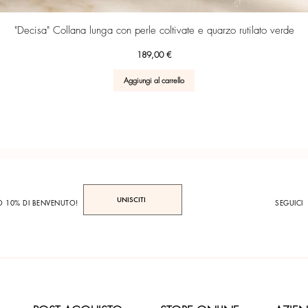
Vista rapida
"Decisa" Collana lunga con perle coltivate e quarzo rutilato verde
Prezzo
189,00 €
Aggiungi al carrello
UNISCITI
TO 10% DI BENVENUTO!
SEGUICI