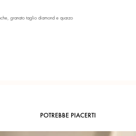
In parure:
Certificato di garanzia 
ianche, granato taglio diamond e quarzo
Collana con scalatura 
Confezione regalo incl
granato taglio diamond
rosa, gocce sfaccettat
Ogni gioiello è realiz
Marakò, emergono su ri
precisione del Made in 
Il prezioso laterale, r
mano, accostando ad art
irripetibile. Base d'arg
Orecchini con monachel
tessuta a mano in gra
Argento rosé.
POTREBBE PIACERTI