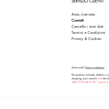
SERVIZIO CLIENTI
Area riservata
Contatti
Cancella i miei dati
Termini e Condizioni
Privacy & Cookies
Serve aiuto?
Scrivi o chiamaci
Per qualsiasi curiosità, dubbio o co
shopping, puoi usare la
chat
del sit
dalle 10.00 alle 22.00, 7 giorni su