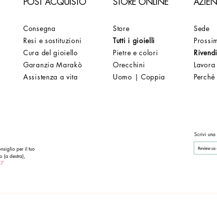
POST ACQUISTO
STORE ONLINE
AZIE
Consegna
Store
Sede
Resi e sostituzioni
Tutti i gioielli
Prossim
Cura del gioiello
Pietre e colori
Rivendi
Garanzia Marakò
Orecchini
Lavora
Assistenza a vita
Uomo | Coppia
Perché
Scrivi una
nsiglio per il tuo
o (a destra),
 7