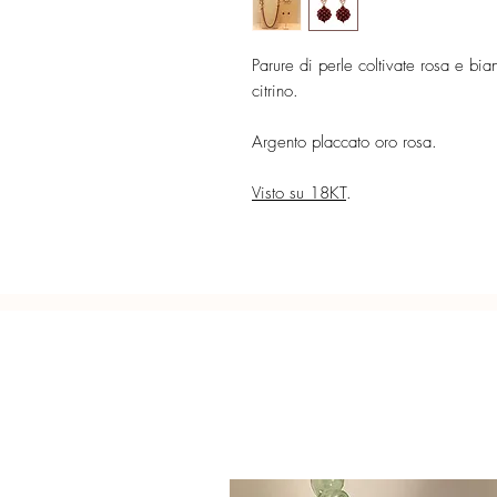
Parure di perle coltivate rosa e b
citrino.
Argento placcato oro rosa.
Visto su 18KT
.