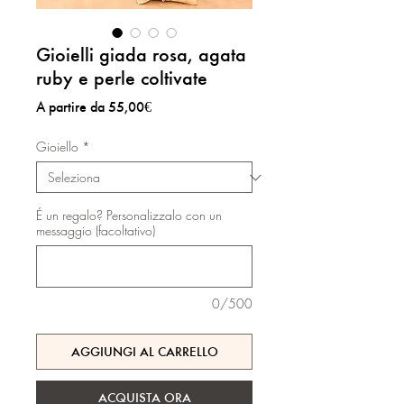
Gioielli giada rosa, agata
ruby e perle coltivate
Prezzo
A partire da
55,00€
scontato
Gioiello
*
É un regalo? Personalizzalo con un
messaggio (facoltativo)
0/500
AGGIUNGI AL CARRELLO
ACQUISTA ORA