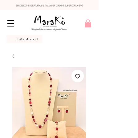
SPEDIZIONE GRATUITA IN ITALIA PER ORDINI SUPERIORI A €99
Il Mio Account