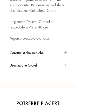
e labradorite. Pendente regolabile a
due altezze.
Collezione Gioia.
Lunghezza 54 cm. Girocollo
regolabile a 42 e 48 cm.
Argento placcato oro rosa.
Caratteristiche tecniche
Argento 925/°°, placcato oro rosa,
Descrizione Gioielli
con esclusivo trattamento antiossidante.
Collana girocollo regolabile con
Certificato di garanzia sui materiali.
pendente.
La lunghezza del girocollo e del
Confezione regalo inclusa.
pendente è regolabile, mediante i 2
anelli dalla luminosa finitura irregolare.
Ogni gioiello è realizzato a mano con
Dettaglio Fogliolina con logo Marakò.
l'inconfondibile precisione del Made in
POTREBBE PIACERTI
Italy.