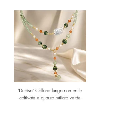
"Decisa" Collana lunga con perle
"Decisa" Collana lunga co
coltivate e quarzo rutilato verde
Prezzo
189,00 €
Aggiungi al carrello