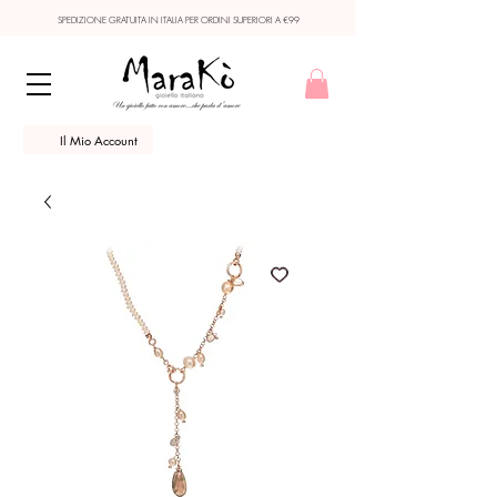
SPEDIZIONE GRATUITA IN ITALIA PER ORDINI SUPERIORI A €99
Il Mio Account