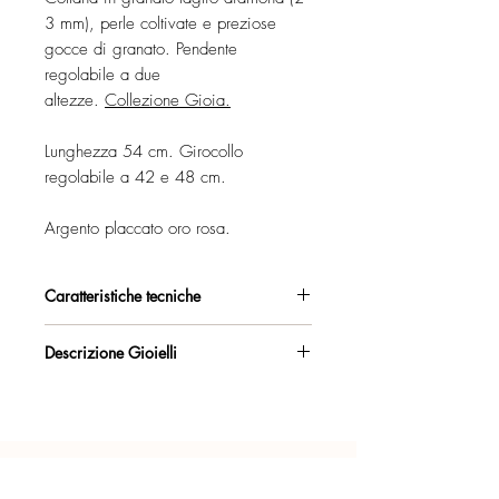
3 mm), perle coltivate e preziose
gocce di granato. Pendente
regolabile a due
altezze.
Collezione Gioia.
Lunghezza 54 cm. Girocollo
regolabile a 42 e 48 cm.
Argento placcato oro rosa.
Caratteristiche tecniche
Argento 925/°°, placcato oro rosa,
Descrizione Gioielli
con esclusivo trattamento antiossidante.
Collana girocollo regolabile con
Certificato di garanzia sui materiali.
pendente.
La lunghezza del girocollo e del
Confezione regalo inclusa.
pendente è regolabile, mediante i 2
anelli dalla luminosa finitura irregolare.