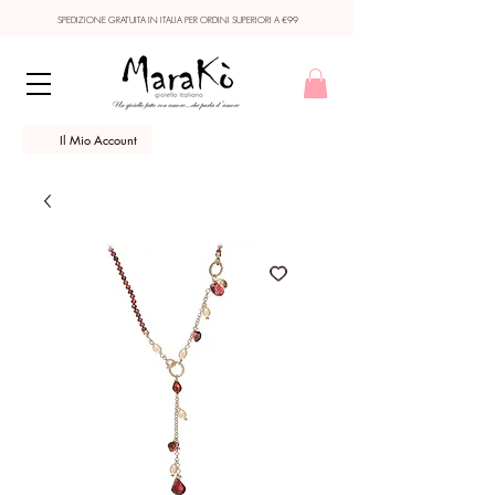
SPEDIZIONE GRATUITA IN ITALIA PER ORDINI SUPERIORI A €99
Il Mio Account