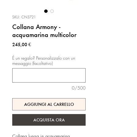
SKU: CN3721
Collana Armony -
acquamarina multicolor
Prezzo
245,00 €
É un regalo? Personalizzalo con un
messaggio (facoltativo)
0/500
AGGIUNGI AL CARRELLO
ACQUISTA ORA
Collana lunga in acquamarina