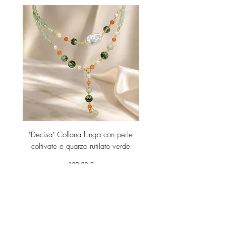
"Decisa" Collana lunga con perle
"Decisa" Collana lunga co
coltivate e quarzo rutilato verde
Prezzo
189,00 €
Aggiungi al carrello