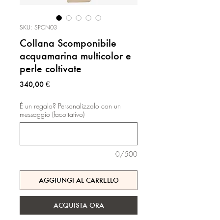
SKU: SPCN03
Collana Scomponibile
acquamarina multicolor e
perle coltivate
Prezzo
340,00 €
É un regalo? Personalizzalo con un
messaggio (facoltativo)
0/500
AGGIUNGI AL CARRELLO
ACQUISTA ORA