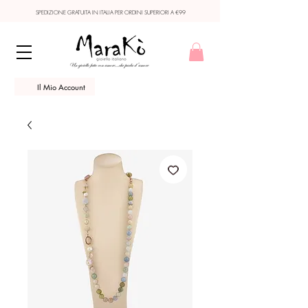
SPEDIZIONE GRATUITA IN ITALIA PER ORDINI SUPERIORI A €99
Il Mio Account