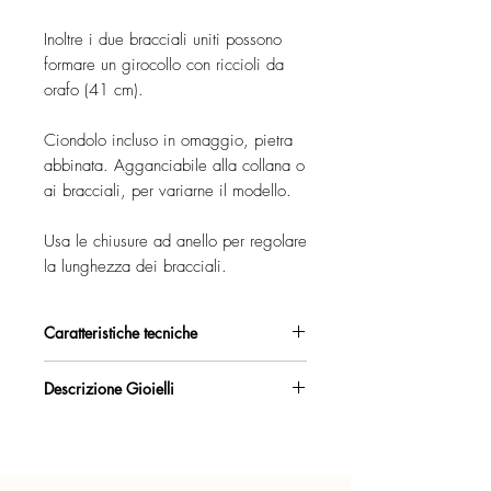
Inoltre i due bracciali uniti possono
formare un girocollo con riccioli da
orafo (41 cm).
Ciondolo incluso in omaggio, pietra
abbinata. Agganciabile alla collana o
ai bracciali, per variarne il modello.
Usa le chiusure ad anello per regolare
la lunghezza dei bracciali.
Caratteristiche tecniche
Argento 925/°°, placcato oro rosa,
Descrizione Gioielli
con esclusivo trattamento antiossidante.
Collana composta da 3 pezzi
Certificato di garanzia sui materiali.
separabili.
Per vedere in dettaglio tutti i modi in cui
Confezione regalo inclusa.