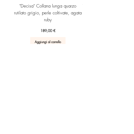
"Decisa" Collana lunga quarzo
"Decisa" Collana lunga qua
rutilato grigio, perle coltivate, agata
perle coltivate, quarzo 
ruby
Prezzo
189,00 €
Aggiungi al carrello
RICEVI SUBITO IL TUO SCONTO 10% DI BENVENUTO!
UNISCITI
Scrivi una recensione
Servizio Clienti
Post Vendita