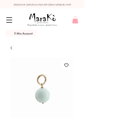
SPEDIZIONE GRATUITA IN ITALIA PER ORDINI SUPERIORI A €99
Il Mio Account