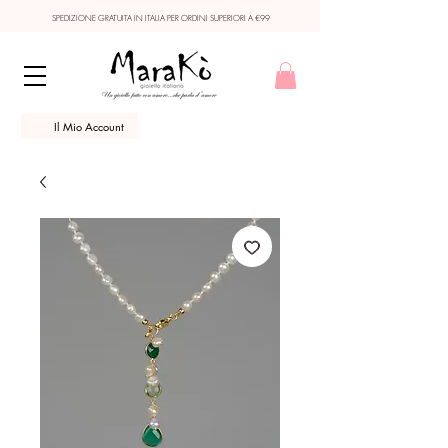
SPEDIZIONE GRATUITA IN ITALIA PER ORDINI SUPERIORI A €99
Il Mio Account