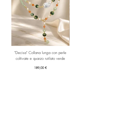
"Decisa" Collana lunga con perle
"Decisa" Collana lunga co
coltivate e quarzo rutilato verde
Prezzo
189,00 €
Aggiungi al carrello