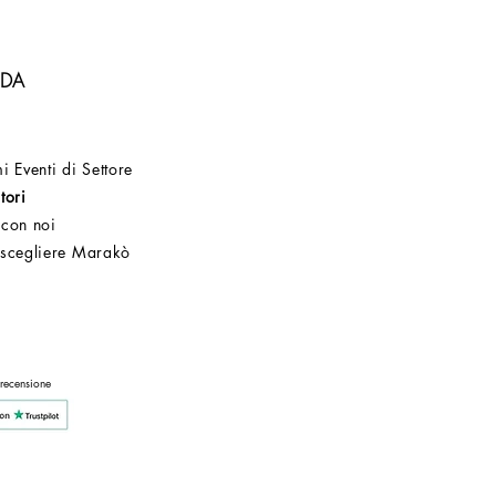
NDA
i Eventi di Settore
tori
 con noi
 scegliere Marakò
Servizio Clienti
Post Vendita
Azienda
 recensione