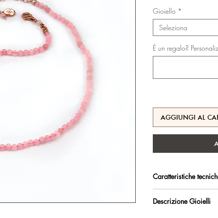
s
Gioiello
*
Seleziona
É un regalo? Personali
AGGIUNGI AL CA
Caratteristiche tecnic
Argento 925/°°, placc
Descrizione Gioielli
trattamento antiossidan