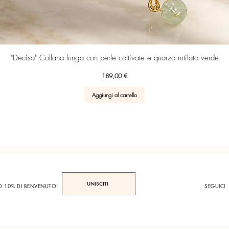
Vista rapida
"Decisa" Collana lunga con perle coltivate e quarzo rutilato verde
Prezzo
189,00 €
Aggiungi al carrello
UNISCITI
TO 10% DI BENVENUTO!
SEGUICI