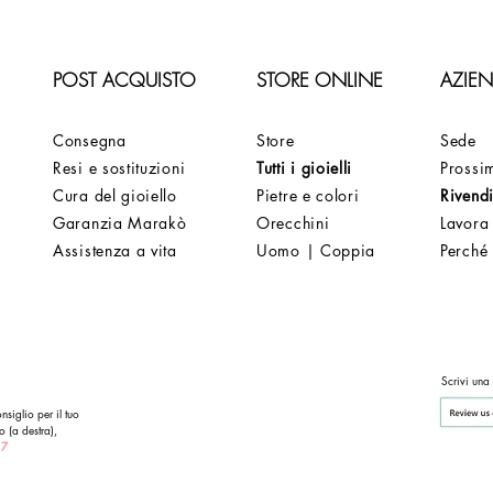
POST ACQUISTO
STORE ONLINE
AZIE
Consegna
Store
Sede
Resi e sostituzioni
Tutti i gioielli
Prossim
Cura del gioiello
Pietre e colori
Rivendi
Garanzia Marakò
Orecchini
Lavora
Assistenza a vita
Uomo | Coppia
Perché
Scrivi una
nsiglio per il tuo
o (a destra),
 7