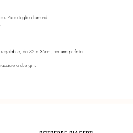
Collana strozzacollo c
Certificato di garanzia 
Lunghezza massima 3
Indossabile, in alterna
Confezione regalo incl
lo. Pietre taglio diamond.
polso fino a 18cm.
.
Fogliolina con logo Ma
Ogni gioiello è realiz
Made in Italy sul retro.
precisione del Made in 
__
Orecchini Grapes abbi
 regolabile, da 32 a 36cm, per una perfetta
racciale a due giri.