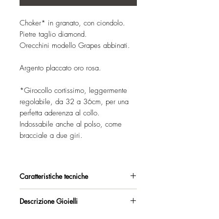
Choker* in granato, con ciondolo.
Pietre taglio diamond.
Orecchini modello Grapes abbinati.
Argento placcato oro rosa.
*Girocollo cortissimo, leggermente
regolabile, da 32 a 36cm, per una
perfetta aderenza al collo.
Indossabile anche al polso, come
bracciale a due giri.
Caratteristiche tecniche
Argento 925/°°, placcato oro rosa,
Descrizione Gioielli
con esclusivo trattamento antiossidante.
Collana strozzacollo con catena