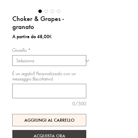
Choker & Grapes -
granato
Prezzo
A partire da
48,00€
scontato
Gioiello
*
É un regalo? Personalizzalo con un
messaggio (facoltativo)
0/500
AGGIUNGI AL CARRELLO
ACQUISTA ORA