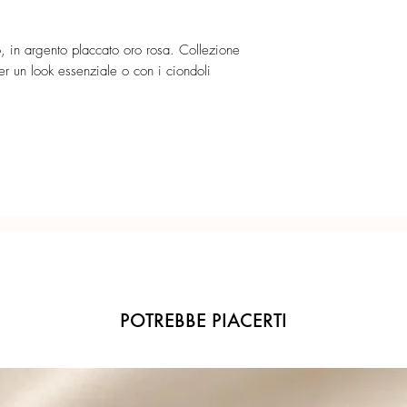
con apertura a molla ve
aggangiare i ciondoli 
Ogni gioiello è realiz
Catena indossabile sem
lo, in argento placcato oro rosa. Collezione
precisione del Made in 
contemporaneo o con i 
r un look essenziale o con i ciondoli
.
POTREBBE PIACERTI