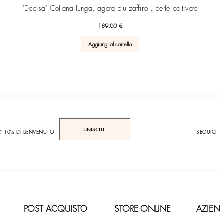
Vista rapida
"Decisa" Collana lunga, agata blu zaffiro , perle coltivate
Prezzo
189,00 €
Aggiungi al carrello
UNISCITI
TO 10% DI BENVENUTO!
SEGUICI
POST ACQUISTO
STORE ONLINE
AZIE