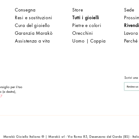
Consegna
Store
Sede
Resi e sostituzioni
Tutti i gioielli
Prossim
Cura del gioiello
Pietre e colori
Rivendi
Garanzia Marakò
Orecchini
Lavora
Assistenza a vita
Uomo | Coppia
Perché
Scrivi una
nsiglio per il tuo
o (a destra),
 7
Marakò Gioiello Italiano ® | Marakò srl - Via Roma 85, Desenzano del Garda (BS) - Itali