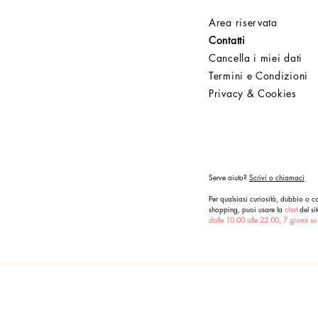
Area riservata
Contatti
Cancella i miei dati
Termini e Condizioni
Privacy & Cookies
Serve aiuto?
Scrivi o chiamaci
Per qualsiasi curiosità, dubbio o co
shopping, puoi usare la
chat
del sit
dalle 10.00 alle 22.00, 7 giorni su