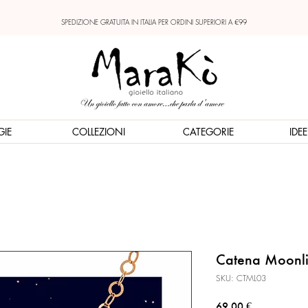
SPEDIZIONE GRATUITA IN ITALIA PER ORDINI SUPERIORI A €99
GIE
COLLEZIONI
CATEGORIE
IDE
Catena Moonlig
SKU: CTML03
Prezzo
69,00 €