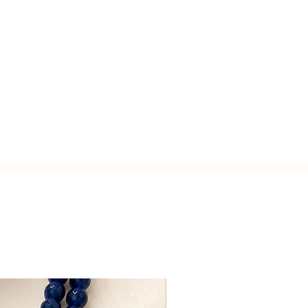
rso l'interno, a cui è possibile
della collezione Moonlight.
zato a mano con l'inconfondibile
plice per un look essenziale e
Italy.
ciondoli colorati.