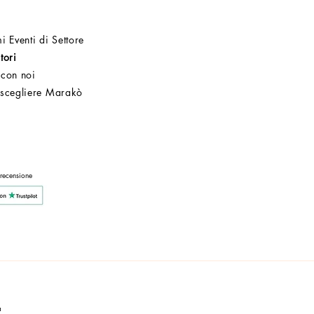
i Eventi di Settore
tori
 con noi
 scegliere Marakò
Servizio Clienti
Post Vendita
Azienda
 recensione
a