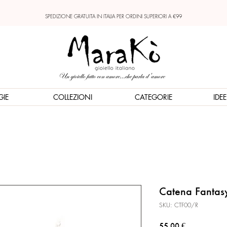
SPEDIZIONE GRATUITA IN ITALIA PER ORDINI SUPERIORI A €99
GIE
COLLEZIONI
CATEGORIE
IDE
Catena Fantasy
SKU: CTF00/R
Prezzo
55,00 €