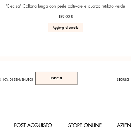
Vista rapida
"Decisa" Collana lunga con perle coltivate e quarzo rutilato verde
Prezzo
189,00 €
Aggiungi al carrello
UNISCITI
TO 10% DI BENVENUTO!
SEGUICI
POST ACQUISTO
STORE ONLINE
AZIE