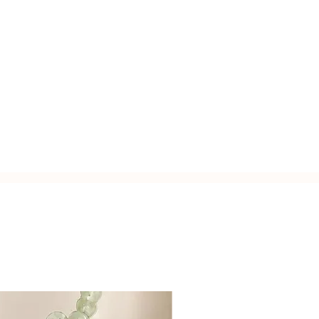
rso l'interno, a cui è possibile
della collezione Fantasy.
zato a mano con l'inconfondibile
n look essenziale e contemporaneo,
Italy.
 i ciondoli colorati.
golarla comodamente da 42 a 50 cm