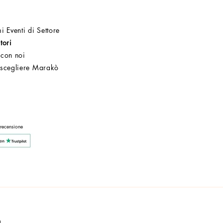
i Eventi di Settore
tori
 con noi
 scegliere Marakò
Servizio Clienti
Post Vendita
Azienda
 recensione
a