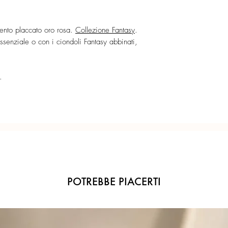
con apertura a molla ve
aggangiare i ciondoli 
Ogni gioiello è realiz
Catena semplice per u
precisione del Made in 
gento placcato oro rosa.
Collezione Fantasy
.
indossabile con o senza
ssenziale o con i ciondoli Fantasy abbinati,
Anellini ampi per re
.
POTREBBE PIACERTI