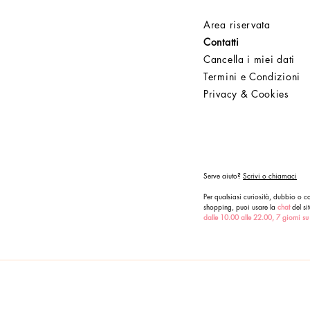
Area riservata
Contatti
Cancella i miei dati
Termini e Condizioni
Privacy & Cookies
Serve aiuto?
Scrivi o chiamaci
Per qualsiasi curiosità, dubbio o co
shopping, puoi usare la
chat
del sit
dalle 10.00 alle 22.00, 7 giorni su