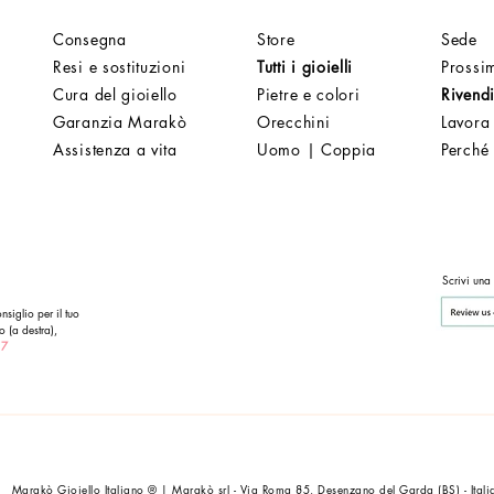
Consegna
Store
Sede
Resi e sostituzioni
Tutti i gioielli
Prossim
Cura del gioiello
Pietre e colori
Rivendi
Garanzia Marakò
Orecchini
Lavora
Assistenza a vita
Uomo | Coppia
Perché
Scrivi una
nsiglio per il tuo
o (a destra),
 7
Marakò Gioiello Italiano ® | Marakò srl - Via Roma 85, Desenzano del Garda (BS) - Itali